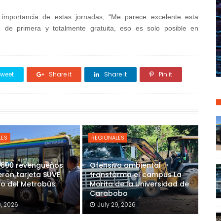
mportancia de estas jornadas, “Me parece excelente esta
 de primera y totalmente gratuita, eso es solo posible en
weet
Share it
Share it
Pin it
LES
REGIONALES
 600 revengueños
Ofensiva ambiental
eron tarjeta SUVE
transforma el campus La
so del Metrobús
Morita de la Universidad de
Carabobo
9, 2026
July 29, 2026