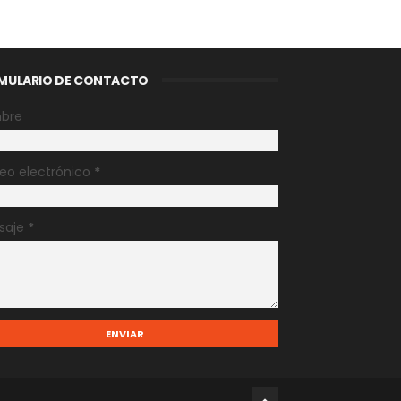
MULARIO DE CONTACTO
bre
eo electrónico
*
saje
*