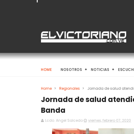
HOME
NOSOTROS
NOTICIAS
ESCUCH
Home
>
Regionales
>
Jornada de salud atendió
Jornada de salud atendió
Banda
Lcdo. Angel Salcedo
viernes, febrero 07, 2020