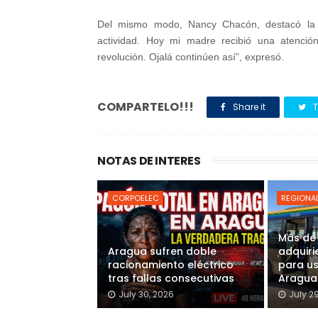
Del mismo modo, Nancy Chacón, destacó la i
actividad. Hoy mi madre recibió una atención
revolución. Ojalá continúen así”, expresó.
COMPARTELO!!!
Share it
T
NOTAS DE INTERES
CORPOELEC
REGIONA
Más de
Aragua sufren doble
adquiri
racionamiento eléctrico
para u
tras fallas consecutivas
Aragua
July 30, 2026
July 2