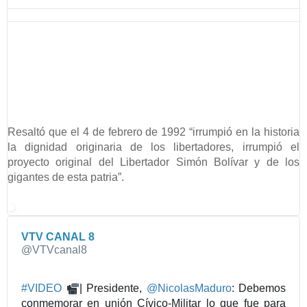
a
o
s
r
-
m
p
a
r
c
e
i
s
ó
i
n
d
y
Resaltó que el 4 de febrero de 1992 “irrumpió en la historia
e
p
la dignidad originaria de los libertadores, irrumpió el
n
r
proyecto original del Libertador Simón Bolívar y de los
t
i
gigantes de esta patria”.
e
v
-
a
m
c
a
VTV CANAL 8
i
✔
d
@VTVcanal8
d
u
a
r
d
#
VIDEO
| Presidente, 
@
NicolasMaduro
: Debemos 
o
d
conmemorar en unión Cívico-Militar lo que fue para 
/