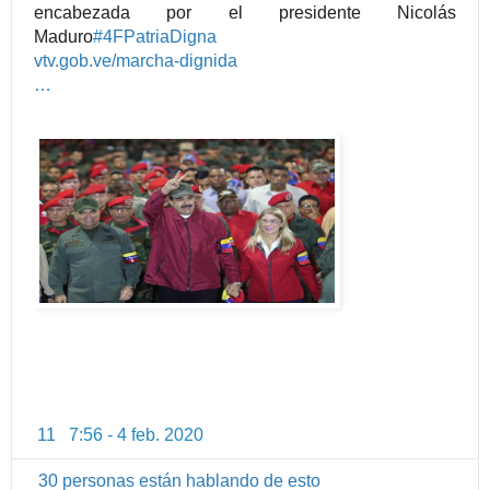
encabezada por el presidente Nicolás
Maduro
#
4FPatriaDigna
h
vtv.gob.ve/marcha-dignida
t
d
…
t
-
p
c
s
e
:
n
/
t
/
r
w
o
w
-
w
d
.
e
-
c
a
r
11
7:56 - 4 feb. 2020
I
a
n
c
30 personas están hablando de esto
f