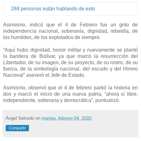
n
269 personas están hablando de esto
f
o
r
Asimismo, indicó que el 4 de Febrero fue un grito de
m
independencia nacional, soberanía, dignidad, rebeldía, de
a
los humildes, de los explotados de siempre.
c
“Aquí hubo dignidad, honor militar y nuevamente se plantó
i
la bandera de Bolívar, ya que marcó la resurrección del
ó
Libertador, de su imagen, de su proyecto, de su rostro, de su
n
fuerza, de la simbología nacional, del escudo y del Himno
y
Nacional” aseveró el Jefe de Estado.
p
r
Asimismo, observó que el 4 de febrero partió la historia en
i
dos y marcó el inicio de una nueva patria, “ahora sí libre,
v
independiente, soberana y democrática”, puntualizó.
a
c
Ángel Salcedo
on
martes, febrero 04, 2020
i
d
Compartir
a
d