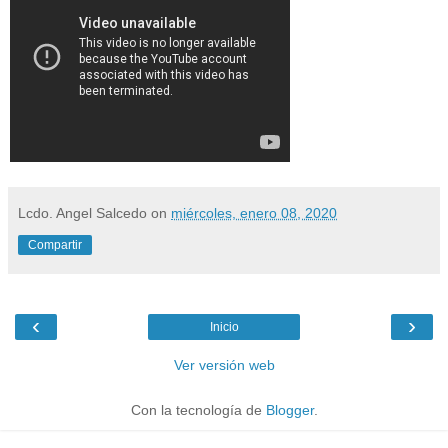
Lcdo. Angel Salcedo
on
miércoles, enero 08, 2020
Compartir
‹
›
Inicio
Ver versión web
Con la tecnología de
Blogger
.