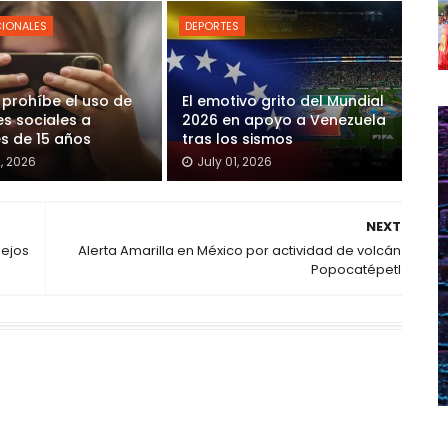
CIONALES
DEPORTES
 prohíbe el uso de
El emotivo grito del Mundial
es sociales a
2026 en apoyo a Venezuela
s de 15 años
tras los sismos
2, 2026
July 01, 2026
NEXT
sejos
Alerta Amarilla en México por actividad de volcán
Popocatépetl