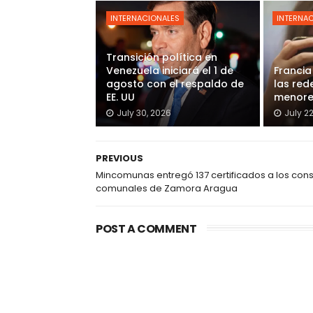
INTERNACIONALES
INTERNA
Transición política en
Venezuela iniciará el 1 de
Francia
agosto con el respaldo de
las red
EE. UU
menore
July 30, 2026
July 2
PREVIOUS
Mincomunas entregó 137 certificados a los con
comunales de Zamora Aragua
POST A COMMENT