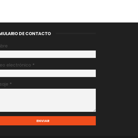
MULARIO DE CONTACTO
bre
eo electrónico
*
saje
*