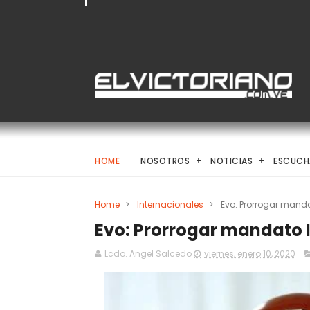
HOME
NOSOTROS
NOTICIAS
ESCUCH
Home
>
Internacionales
>
Evo: Prorrogar mandat
Evo: Prorrogar mandato le
Lcdo. Angel Salcedo
viernes, enero 10, 2020