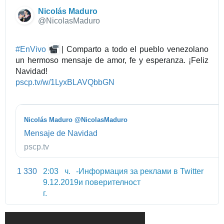
Nicolás Maduro
✔
@NicolasMaduro
#
EnVivo
| Comparto a todo el pueblo venezolano
un hermoso mensaje de amor, fe y esperanza. ¡Feliz
Navidad!
h
pscp.tv/w/1LyxBLAVQbbGN
t
t
p
Nicolás Maduro @NicolasMaduro
s
Mensaje de Navidad
:
pscp.tv
/
/
w
1 330
2:03 ч. -
Информация за реклами в Twitter
w
9.12.2019
и поверителност
w
г.
.