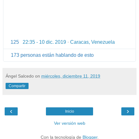
125
22:35 - 10 dic. 2019
·
Caracas, Venezuela
I
n
173 personas están hablando de esto
f
o
r
Ángel Salcedo
on
miércoles, diciembre 11, 2019
m
a
Compartir
c
i
ó
‹
›
n
Inicio
y
Ver versión web
p
r
Con la tecnología de
Blogger
.
i