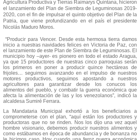
Agricultura Productiva y Tierras Raimarys Quintana, hicieron
el lanzamiento del Plan de Siembra de Leguminosas 2019-
2020, con el fin de impulsar el quinto objetivo del Plan de la
Patria, que viene profundizando en el país el presidente
Nicolás Maduro Moros.
“Producir para Vencer. Desde esta hermosa tierra damos
inicio a nuestras navidades felices en Victoria de Paz, con
el lanzamiento de este Plan de Siembra de Leguminosas. El
municipio hoy –ayer- es pionero en todo el estado Aragua,
ya que 15 productores de nuestras cinco parroquias serán
los primeros en poner a producir quince hectáreas de
frijoles… seguimos avanzando en el impulso de nuestros
motores productivos, seguimos apostando a nuestros
agricultores para garantizar desde los conucos los
alimentos del pueblo, y combatir la guerra económica que
afecta la alimentación de las y los venezolanos”, indicó la
alcaldesa Sumiré Ferrara.
La Mandataria Municipal exhortó a los beneficiarios a
comprometerse con el plan, “aquí están los productores y
productoras que no se rinden. Nos los dijo una vez aquel
hombre visionario, debemos producir nuestros alimentos y
como estábamos en época de abundancia y de bonanza no
le hicimos caso. Hoy cuando una feroz guerra económica