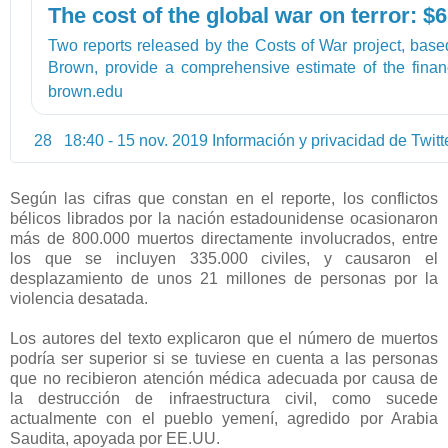
s
o
The
:
s
Two reports released by the Costs of War project, base
/
t
Brown, provide a comprehensive estimate of the finan
/
s
and human cost of America’s post-9/11 wars.
brown.edu
w
o
w
f
28
18:40 - 15 nov. 2019
Información y privacidad de Twitt
w
w
.
a
r
Según las cifras que constan en el reporte, los conflictos
bélicos librados por la nación estadounidense ocasionaron
más de 800.000 muertos directamente involucrados, entre
los que se incluyen 335.000 civiles, y causaron el
desplazamiento de unos 21 millones de personas por la
violencia desatada.
Los autores del texto explicaron que el número de muertos
podría ser superior si se tuviese en cuenta a las personas
que no recibieron atención médica adecuada por causa de
la destrucción de infraestructura civil, como sucede
actualmente con el pueblo yemení, agredido por Arabia
Saudita, apoyada por EE.UU.