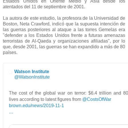
Estados Unidos en Oriente Medio y Asia desde los
atentados del 11 de septiembre de 2001.
La autora de este estudio, la profesora de la Universidad de
Boston, Neta Crawford, indicó que la supuesta intención de
las guerras posteriores al ataque a las torres Gemelas era
"defender a los Estados Unidos frente a futuras amenazas
terroristas de Al-Qaeda y organizaciones afiliadas", por lo
que, desde 2001, las guerras se han expandido a más de 80
países.
Watson Institute
✔
@WatsonInstitute
The cost of the global war on terror: $6.4 trillion and 8
lives according to latest figures from
@
CostsOfWar
h
brown.edu/news/2019-11-1
t
3
…
t
/
p
c