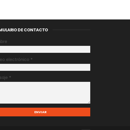
MULARIO DE CONTACTO
bre
eo electrónico
*
saje
*