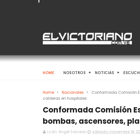
HOME
NOSOTROS
NOTICIAS
ESCUCH
Home
>
Nacionales
>
Conformada Comisión Esp
calderas en hospitales
Conformada Comisión Es
bombas, ascensores, plan
Lcdo. Angel Salcedo
sábado, noviembre 16, 2