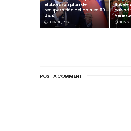
elaborarán plan de
Bukele
recuperación del país en 60
salvado
días
Venezu
July 30, 2026
July 3
POST A COMMENT