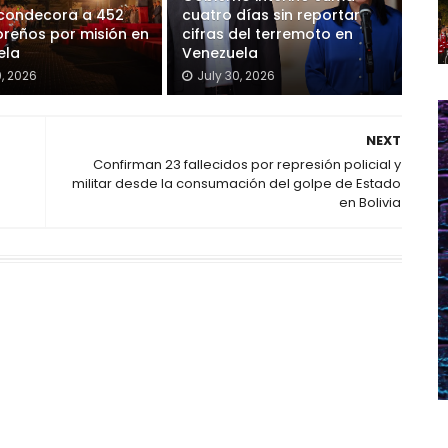
 condecora a 452
cuatro días sin reportar
reños por misión en
cifras del terremoto en
ela
Venezuela
0, 2026
July 30, 2026
NEXT
Confirman 23 fallecidos por represión policial y
militar desde la consumación del golpe de Estado
en Bolivia