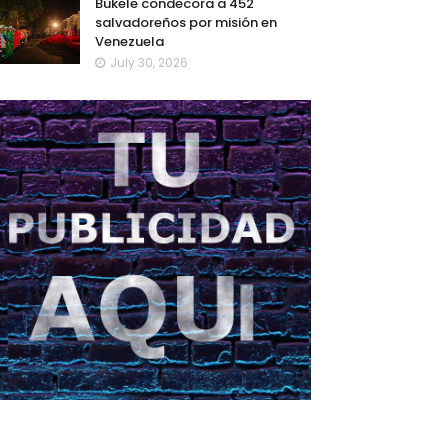
Bukele condecora a 452
salvadoreños por misión en
Venezuela
July 30, 2026