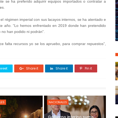
 se ha preferido adquirir equipos importados o contratar a
es.
 el régimen imperial con sus lacayos internos, se ha atentado e
 este año. “Lo hemos enfrentado en 2019 donde han pretendido
o no han podido ni podrán”.
e falta recursos yo se los apruebo, para comprar repuestos”,
weet
Share it
Share it
Pin it
LES
NACIONALES
Gobierno interino suma