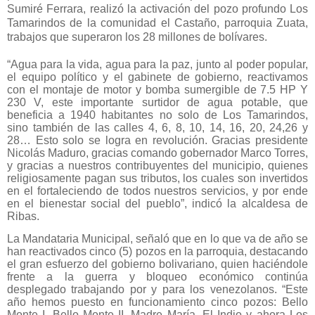
Sumiré Ferrara, realizó la activación del pozo profundo Los
Tamarindos de la comunidad el Castaño, parroquia Zuata,
trabajos que superaron los 28 millones de bolívares.
“Agua para la vida, agua para la paz, junto al poder popular,
el equipo político y el gabinete de gobierno, reactivamos
con el montaje de motor y bomba sumergible de 7.5 HP Y
230 V, este importante surtidor de agua potable, que
beneficia a 1940 habitantes no solo de Los Tamarindos,
sino también de las calles 4, 6, 8, 10, 14, 16, 20, 24,26 y
28… Esto solo se logra en revolución. Gracias presidente
Nicolás Maduro, gracias comando gobernador Marco Torres,
y gracias a nuestros contribuyentes del municipio, quienes
religiosamente pagan sus tributos, los cuales son invertidos
en el fortaleciendo de todos nuestros servicios, y por ende
en el bienestar social del pueblo”, indicó la alcaldesa de
Ribas.
La Mandataria Municipal, señaló que en lo que va de año se
han reactivados cinco (5) pozos en la parroquia, destacando
el gran esfuerzo del gobierno bolivariano, quien haciéndole
frente a la guerra y bloqueo económico continúa
desplegado trabajando por y para los venezolanos. “Este
año hemos puesto en funcionamiento cinco pozos: Bello
Monte I, Bello Monte II, Madre María, El Indio y ahora Los