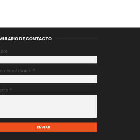
MULARIO DE CONTACTO
bre
eo electrónico
*
saje
*