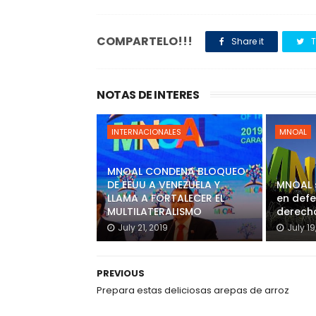
COMPARTELO!!!
Share it
T
NOTAS DE INTERES
INTERNACIONALES
MNOAL
MNOAL CONDENA BLOQUEO
DE EEUU A VENEZUELA Y
MNOAL 
LLAMA A FORTALECER EL
en defe
MULTILATERALISMO
derecho
July 21, 2019
July 19
PREVIOUS
Prepara estas deliciosas arepas de arroz