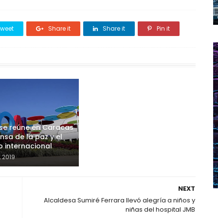
weet
Share it
Share it
Pin it
se reúne en Caracas
nsa de la paz y el
 internacional
, 2019
NEXT
Alcaldesa Sumiré Ferrara llevó alegría a niños y
niñas del hospital JMB