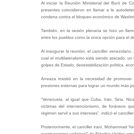
Al iniciar la Reunión Ministerial del Buró de C
presentes coincidieron en llamar a la autodete
condena contra el bloqueo económico de Washin
También, en la sesión plenaria se hizo un llama
entre los pueblos como la única opción para el de
Al inaugurar la reunión, el canciller venezolano
cual el multilateralismo está siendo atacado, 
golpes de Estado, desestabilización política, eco
Arreaza insistió en la necesidad de promover 
presiones externas para lograr un mundo más pac
“Venezuela, al igual que Cuba, Irán, Siria, N
víctimas del intervencionismo, de foráneos q
régimen servil a sus intereses”, indicó el canciller
Posteriormente, el canciller iraní, Mohammad Ya
aventurerismo unilateral” de Estados Unidos ame