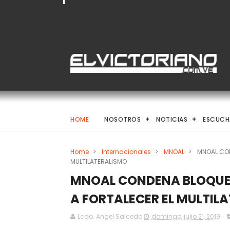
HOME
NOSOTROS
NOTICIAS
ESCUCH
Home
>
Internacionales
>
MNOAL
>
MNOAL CON
MULTILATERALISMO
MNOAL CONDENA BLOQUEO
A FORTALECER EL MULTIL
Lcdo. Angel Salcedo
domingo, julio 21, 2019