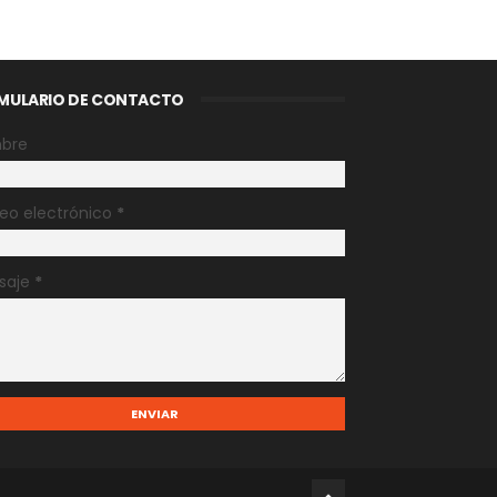
MULARIO DE CONTACTO
bre
eo electrónico
*
saje
*