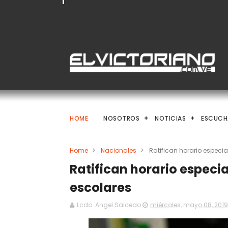
HOME
NOSOTROS
NOTICIAS
ESCUCH
Home
>
Nacionales
>
Ratifican horario especia
Ratifican horario especia
escolares
Lcdo. Angel Salcedo
miércoles, mayo 08, 2019