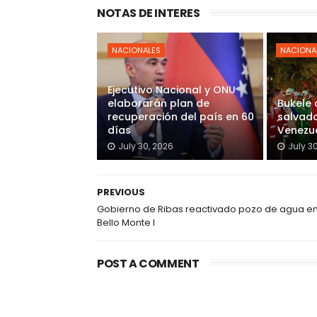
NOTAS DE INTERES
NACIONALES
NACIONA
Ejecutivo Nacional y ONU
elaborarán plan de
Bukele
recuperación del país en 60
salvado
días
Venezu
July 30, 2026
July 3
PREVIOUS
Gobierno de Ribas reactivado pozo de agua e
Bello Monte I
POST A COMMENT