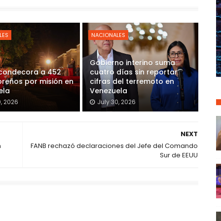
LES
NACIONALES
Gobierno interino suma
 condecora a 452
cuatro días sin reportar
reños por misión en
cifras del terremoto en
ela
Venezuela
0, 2026
July 30, 2026
NEXT
n
FANB rechazó declaraciones del Jefe del Comando
Sur de EEUU