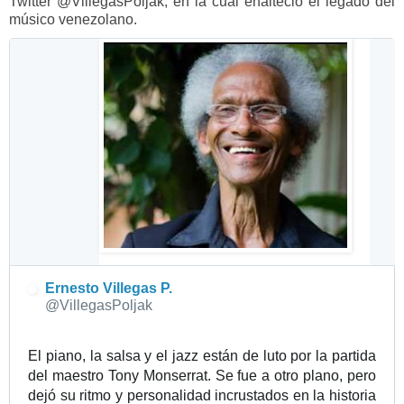
Twitter @VillegasPoljak, en la cual enalteció el legado del
músico venezolano.
Información y privacidad de Twitter Ads
V
e
r
i
m
a
g
e
n
e
n
T
w
Ernesto Villegas P.
@VillegasPoljak
i
t
t
El piano, la salsa y el jazz están de luto por la partida 
e
del maestro Tony Monserrat. Se fue a otro plano, pero 
r
dejó su ritmo y personalidad incrustados en la historia 