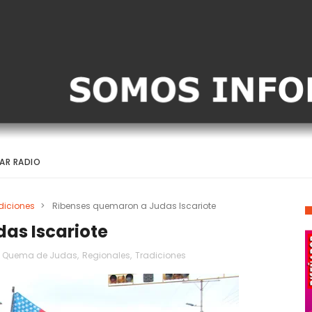
AR RADIO
diciones
>
Ribenses quemaron a Judas Iscariote
as Iscariote
Quema de Judas
,
Regionales
,
Tradiciones