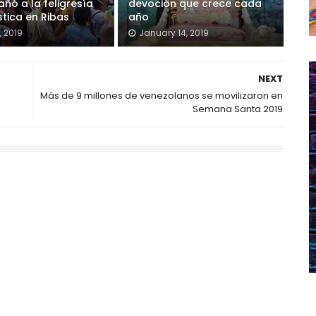
ó a la feligresía
devoción que crece cada
stica en Ribas
año
5, 2019
January 14, 2019
NEXT
Más de 9 millones de venezolanos se movilizaron en
Semana Santa 2019