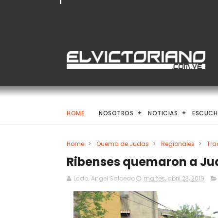
HOME
NOSOTROS
NOTICIAS
ESCUCH
Home
>
Quema de Judas
>
Regionales
>
Tra
Ribenses quemaron a Jud
Lcdo. Angel Salcedo
martes, abril 23, 2019