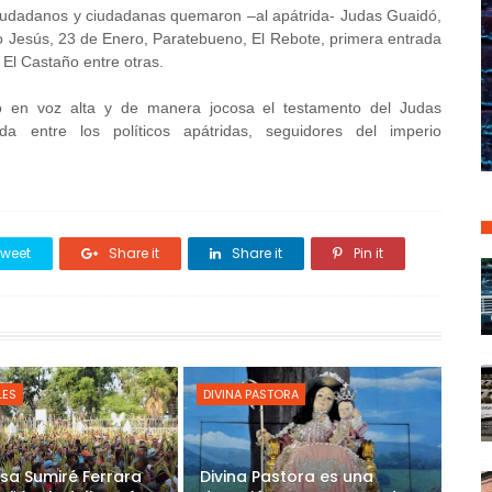
ciudadanos y ciudadanas quemaron –al apátrida- Judas Guaidó,
io Jesús, 23 de Enero, Paratebueno, El Rebote, primera entrada
El Castaño entre otras.
yó en voz alta y de manera jocosa el testamento del Judas
da entre los políticos apátridas, seguidores del imperio
weet
Share it
Share it
Pin it
LES
DIVINA PASTORA
sa Sumiré Ferrara
Divina Pastora es una