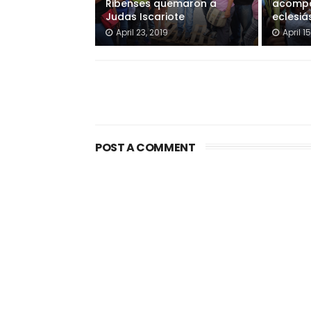
Ribenses quemaron a
acompañ
Judas Iscariote
eclesiá
April 23, 2019
April 1
POST A COMMENT