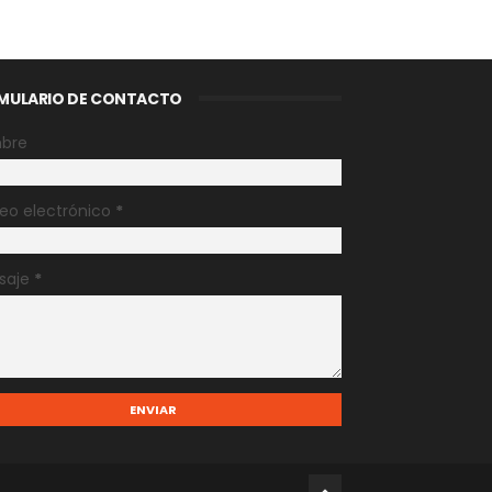
MULARIO DE CONTACTO
bre
eo electrónico
*
saje
*