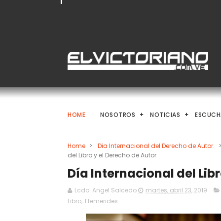
HOME
NOSOTROS
NOTICIAS
ESCUCH
Home
>
Dia Internacional del Derecho de Autor.
del Libro y el Derecho de Autor
Día Internacional del Lib
Lcdo. Angel Salcedo
martes, abril 23, 2019
Libro
,
Efemerides