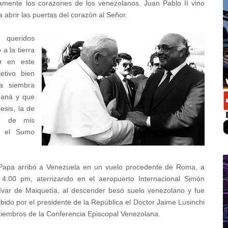
camente los corazones de los venezolanos. Juan Pablo II vino
a abrir las puertas del corazón al Señor.
 queridos
 la tierra
ir en este
etivo bien
ra siembra
maná y que
esis, la de
no de mis
e el Sumo
Papa arribó a Venezuela en un vuelo procedente de Roma, a
 4:00 pm, aterrizando en el aeropuerto Internacional Simón
ívar de Maiquetía, al descender besó suelo venezolano y fue
ibido por el presidente de la República el Doctor Jaime Lusinchi
iembros de la Conferencia Episcopal Venezolana.