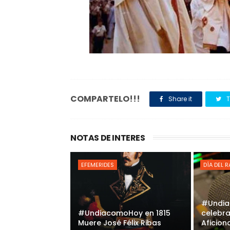
COMPARTELO!!!
Share it
T
NOTAS DE INTERES
EFEMERIDES
DÍA DEL 
#Undia
#UndiacomoHoy en 1815
celebra
Muere José Félix Ribas
Aficio