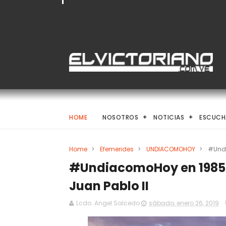
HOME
NOSOTROS
NOTICIAS
ESCUCH
Home
>
Efemerides
>
UNDIACOMOHOY
>
#Undi
#UndiacomoHoy en 1985 f
Juan Pablo II
Lcdo. Angel Salcedo
sábado, enero 26, 2019