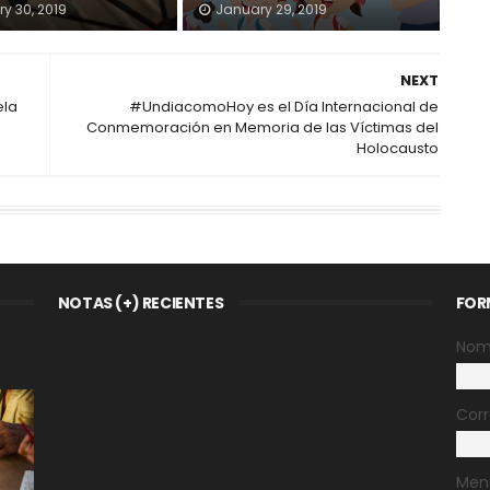
y 30, 2019
January 29, 2019
NEXT
ela
#UndiacomoHoy es el Día Internacional de
Conmemoración en Memoria de las Víctimas del
Holocausto
NOTAS (+) RECIENTES
FOR
Nom
Corr
Men