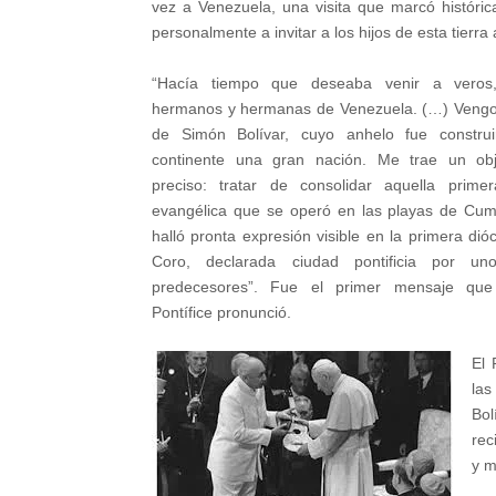
vez a Venezuela, una visita que marcó históri
personalmente a invitar a los hijos de esta tierra 
“Hacía tiempo que deseaba venir a veros,
hermanos y hermanas de Venezuela. (…) Vengo a
de Simón Bolívar, cuyo anhelo fue constru
continente una gran nación. Me trae un obj
preciso: tratar de consolidar aquella prime
evangélica que se operó en las playas de Cu
halló pronta expresión visible en la primera dióc
Coro, declarada ciudad pontificia por u
predecesores”. Fue el primer mensaje qu
Pontífice pronunció.
El 
las
Bol
rec
y m