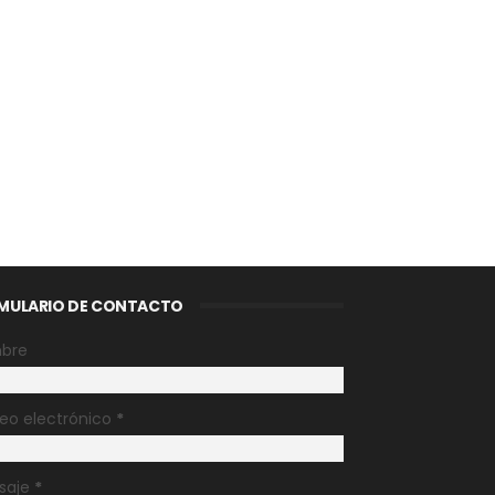
MULARIO DE CONTACTO
bre
eo electrónico
*
saje
*