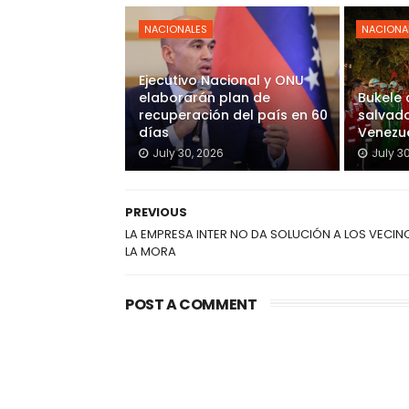
NACIONALES
NACIONA
Ejecutivo Nacional y ONU
elaborarán plan de
Bukele
recuperación del país en 60
salvado
días
Venezu
July 30, 2026
July 3
PREVIOUS
LA EMPRESA INTER NO DA SOLUCIÓN A LOS VECIN
LA MORA
POST A COMMENT