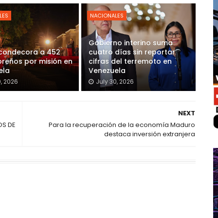
LES
NACIONALES
Gobierno interino suma
 condecora a 452
cuatro días sin reportar
reños por misión en
cifras del terremoto en
ela
Venezuela
0, 2026
July 30, 2026
NEXT
OS DE
Para la recuperación de la economía Maduro
destaca inversión extranjera