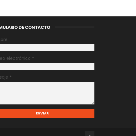
MULARIO DE CONTACTO
bre
eo electrónico
*
saje
*