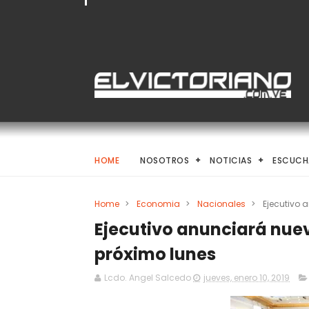
HOME
NOSOTROS
NOTICIAS
ESCUCH
Home
>
Economia
>
Nacionales
>
Ejecutivo
Ejecutivo anunciará nu
próximo lunes
Lcdo. Angel Salcedo
jueves, enero 10, 2019