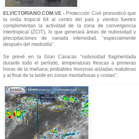
ELVICTORIANO.COM.VE -
Protección Civil pronosticó que
la onda tropical 64 al centro del país y vientos fuertes
complementan la actividad de la zona de convergencia
intertropical (ZCIT), lo que generará áreas de nubosidad y
precipitaciones de variada intensidad, "especialmente
después del mediodía".
Se prevé en la Gran Caracas "nubosidad fragmentada
durante todo el período, temperaturas frescas a primeras
horas de la mañana; probables lloviznas aisladas matutinas
y al final de la tarde en zonas montañosas y costas".
V
i
e
w
i
m
a
g
e