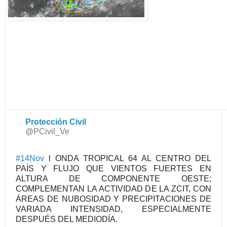
o
n
T
w
i
t
t
e
r
Protección Civil
@PCivil_Ve
#
14Nov
 l ONDA TROPICAL 64 AL CENTRO DEL 
PAÍS Y FLUJO QUE VIENTOS FUERTES EN 
ALTURA DE COMPONENTE OESTE; 
COMPLEMENTAN LA ACTIVIDAD DE LA ZCIT, CON 
ÁREAS DE NUBOSIDAD Y PRECIPITACIONES DE 
VARIADA INTENSIDAD, ESPECIALMENTE 
DESPUÉS DEL MEDIODÍA.