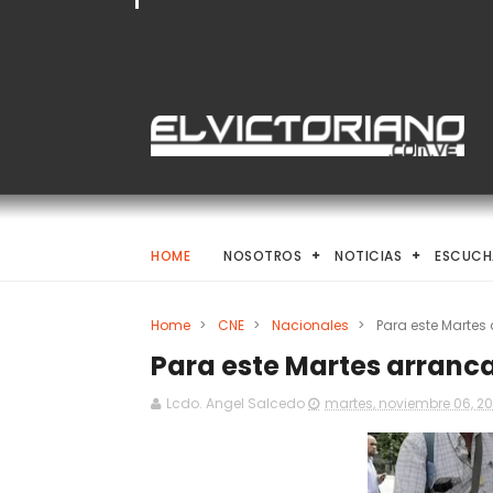
HOME
NOSOTROS
NOTICIAS
ESCUCH
Home
>
CNE
>
Nacionales
>
Para este Martes 
Para este Martes arranca
Lcdo. Angel Salcedo
martes, noviembre 06, 20