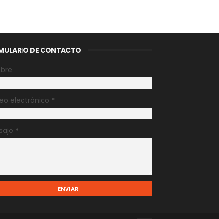
MULARIO DE CONTACTO
bre
eo electrónico
*
saje
*