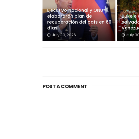
Ejecutivo Nacional y ONU
elaborarán plan de
Bukele
recuperación del país en 60
salvado
días
Venezu
July 30, 2026
July 3
POST A COMMENT