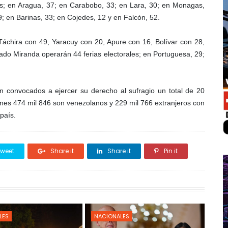
es; en Aragua, 37; en Carabobo, 33; en Lara, 30; en Monagas,
9; en Barinas, 33; en Cojedes, 12 y en Falcón, 52.
áchira con 49, Yaracuy con 20, Apure con 16, Bolívar con 28,
tado Miranda operarán 44 ferias electorales; en Portuguesa, 29;
n convocados a ejercer su derecho al sufragio un total de 20
lones 474 mil 846 son venezolanos y 229 mil 766 extranjeros con
país.
weet
Share it
Share it
Pin it
LES
NACIONALES