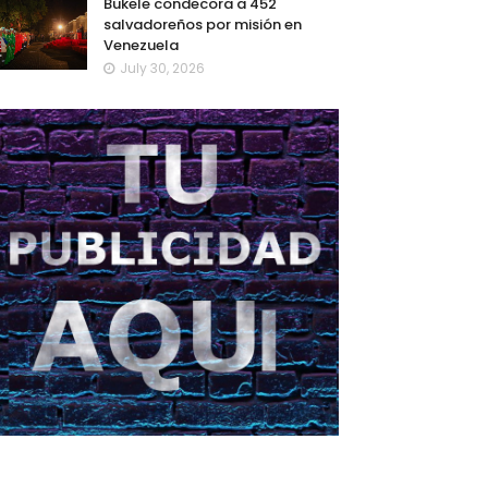
Bukele condecora a 452
salvadoreños por misión en
Venezuela
July 30, 2026