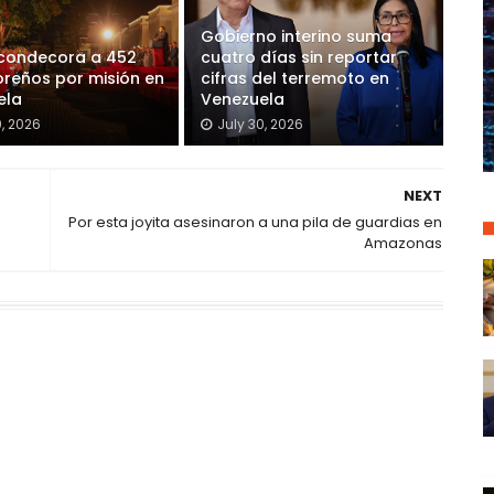
Gobierno interino suma
 condecora a 452
cuatro días sin reportar
reños por misión en
cifras del terremoto en
ela
Venezuela
0, 2026
July 30, 2026
NEXT
Por esta joyita asesinaron a una pila de guardias en
Amazonas