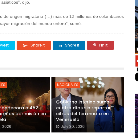
asiáticos", dijo.
es de origen migratorio (…) más de 12 millones de colombianos
n mayor migración del mundo entero", sumó.
weet
Share it
Share it
Pin it
LES
NACIONALES
Gobierno interino suma
 condecora a 452
cuatro días sin reportar
reños por misión en
cifras del terremoto en
ela
Venezuela
0, 2026
July 30, 2026