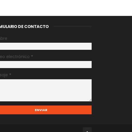
MULARIO DE CONTACTO
bre
eo electrónico
*
saje
*