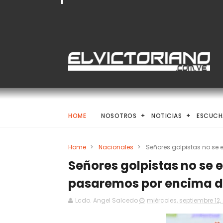
HOME
NOSOTROS
NOTICIAS
ESCUCH
Home
>
Nacionales
>
Señores golpistas no se
Señores golpistas no se 
pasaremos por encima d
Lcdo. Angel Salcedo
miércoles, septiembre 12,