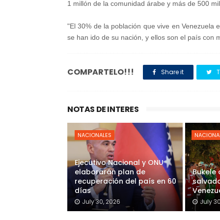
1 millón de la comunidad árabe y más de 500 mil 
"El 30% de la población que vive en Venezuela 
se han ido de su nación, y ellos son el país co
COMPARTELO!!!
Share it
T
NOTAS DE INTERES
NACIONALES
NACIONA
Ejecutivo Nacional y ONU
elaborarán plan de
Bukele
recuperación del país en 60
salvado
días
Venezu
July 30, 2026
July 3