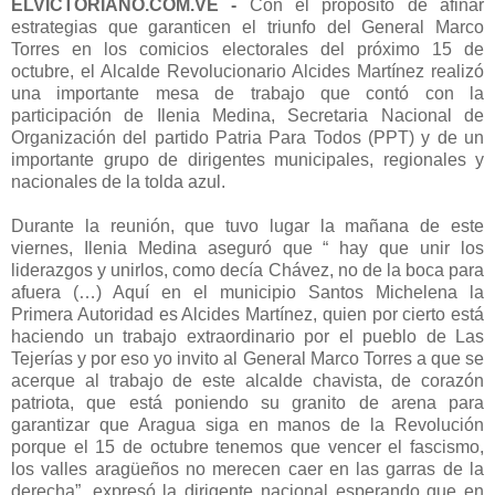
ELVICTORIANO.COM.VE -
Con el propósito de afinar
estrategias que garanticen el triunfo del General Marco
Torres en los comicios electorales del próximo 15 de
octubre, el Alcalde Revolucionario Alcides Martínez realizó
una importante mesa de trabajo que contó con la
participación de Ilenia Medina, Secretaria Nacional de
Organización del partido Patria Para Todos (PPT) y de un
importante grupo de dirigentes municipales, regionales y
nacionales de la tolda azul.
Durante la reunión, que tuvo lugar la mañana de este
viernes, Ilenia Medina aseguró que “ hay que unir los
liderazgos y unirlos, como decía Chávez, no de la boca para
afuera (…) Aquí en el municipio Santos Michelena la
Primera Autoridad es Alcides Martínez, quien por cierto está
haciendo un trabajo extraordinario por el pueblo de Las
Tejerías y por eso yo invito al General Marco Torres a que se
acerque al trabajo de este alcalde chavista, de corazón
patriota, que está poniendo su granito de arena para
garantizar que Aragua siga en manos de la Revolución
porque el 15 de octubre tenemos que vencer el fascismo,
los valles aragüeños no merecen caer en las garras de la
derecha”, expresó la dirigente nacional esperando que en