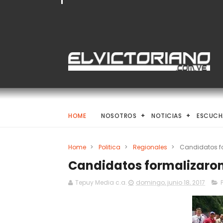
HOME
NOSOTROS
NOTICIAS
ESCUCH
Home
>
Politica
>
Regionales
>
Candidatos fo
Candidatos formalizaron 
Tepuy Media c.a.
domingo, junio 18, 2017