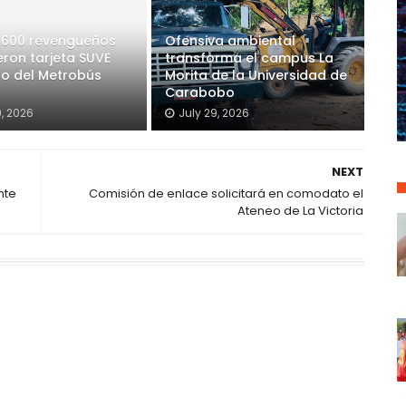
 600 revengueños
Ofensiva ambiental
eron tarjeta SUVE
transforma el campus La
so del Metrobús
Morita de la Universidad de
Carabobo
9, 2026
July 29, 2026
NEXT
nte
Comisión de enlace solicitará en comodato el
Ateneo de La Victoria