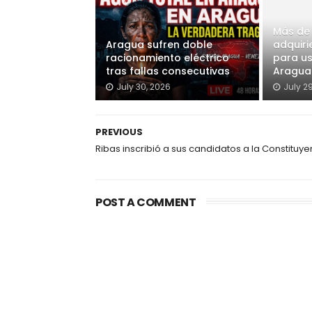
Más de
Aragua sufren doble
adquiri
racionamiento eléctrico
para u
tras fallas consecutivas
Aragua
July 30, 2026
July 2
PREVIOUS
Ribas inscribió a sus candidatos a la Constituye
POST A COMMENT