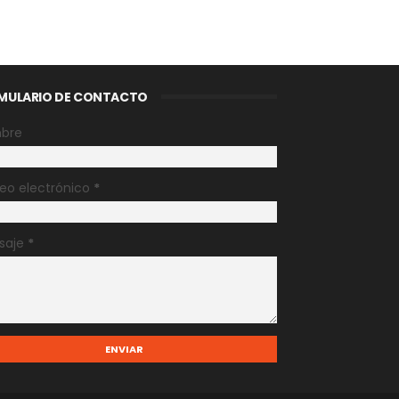
MULARIO DE CONTACTO
bre
eo electrónico
*
saje
*