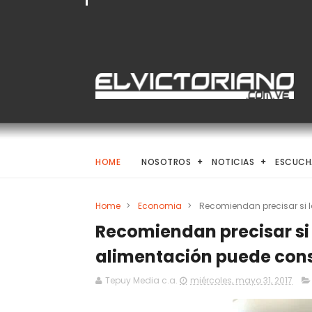
HOME
NOSOTROS
NOTICIAS
ESCUCH
Home
>
Economia
>
Recomiendan precisar si 
Recomiendan precisar si
alimentación puede cons
Tepuy Media c.a.
miércoles, mayo 31, 2017