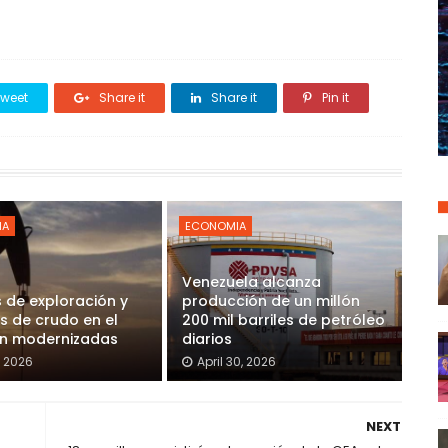
weet
Share it
Share it
Pin it
IA
ECONOMIA
Venezuela alcanza
 de exploración y
producción de un millón
s de crudo en el
200 mil barriles de petróleo
on modernizadas
diarios
, 2026
April 30, 2026
NEXT