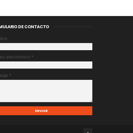
MULARIO DE CONTACTO
bre
eo electrónico
*
saje
*