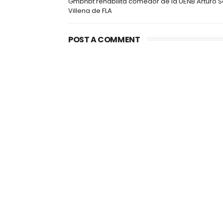
Gmbnbt rehabilita comedor de la UENB Arturo 
Villena de FLA
POST A COMMENT