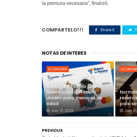
la premura necesaria”, finalizó.
COMPARTELO!!!
Share it
T
NOTAS DE INTERES
ECONOMIA
ECONOM
Banco del Tesoro lanza
nueva tarjeta «Tesoro
Normas
Joven» para menores de
reserva
edad
país s
July 21, 2026
July 21
PREVIOUS