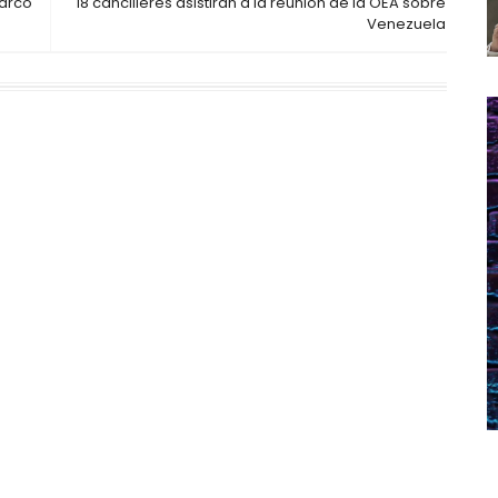
Sarco
18 cancilleres asistirán a la reunión de la OEA sobre
Venezuela