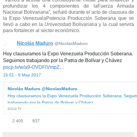
profundizar los 4 componentes de laFuerza Armada
Nacional Bolivariana”, señaló durante el acto de clausura de
la Expo VenezuelaPotencia Producción Soberana que se
llevó a cabo en la Universidad Bolivariana y la cual servirá
para fortalecer al sector económico.
Nicolás Maduro
✔
@NicolasMaduro
Hoy clausuramos la Expo Venezuela Producción Soberana.
Seguimos trabajando por la Patria de Bolívar y Chávez
h
pscp.tv/w/a9-OVDFlVmpZ
Z
…
t
G
t
16:51 - 8 May 2017
1
p
C
s
Nicolás Maduro @NicolasMaduro
Y
:
Hoy clausuramos la Expo Venezuela Producción Soberana. Segui
W
/
trabajando por la Patria de Bolívar y Chávez
x
/
pscp.tv
h
w
2.405
837
S
w
2
8
0
w
.
3
x
.
4
7