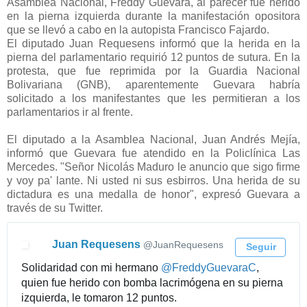
Asamblea Nacional, Freddy Guevara, al parecer fue herido
en la pierna izquierda durante la manifestación opositora
que se llevó a cabo en la autopista Francisco Fajardo.
El diputado Juan Requesens informó que la herida en la
pierna del parlamentario requirió 12 puntos de sutura.
En la
protesta, que fue reprimida por la Guardia Nacional
Bolivariana (GNB), aparentemente
Guevara
habría
solicitado a los manifestantes que les permitieran a los
parlamentarios ir al frente.
El diputado a la Asamblea Nacional, Juan Andrés Mejía,
informó que Guevara fue atendido en la Policlínica Las
Mercedes.
"Señor Nicolás Maduro le anuncio que sigo firme
y voy pa' lante. Ni usted ni sus esbirros. Una herida de su
dictadura es una medalla de honor", expresó Guevara a
través de su Twitter.
Juan Requesens
✔
@JuanRequesens
Seguir
Solidaridad con mi hermano
@
FreddyGuevaraC
,
quien fue herido con bomba lacrimógena en su pierna
izquierda, le tomaron 12 puntos.