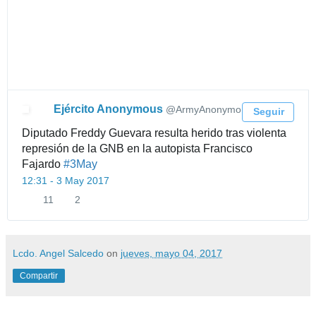
r
Ejército Anonymous
@ArmyAnonymo
Seguir
Diputado Freddy Guevara resulta herido tras violenta
represión de la GNB en la autopista Francisco
Fajardo
#
3May
12:31 - 3 May 2017
11
2
1
2
1
m
R
e
e
g
Lcdo. Angel Salcedo
on
jueves, mayo 04, 2017
t
u
Compartir
w
s
e
t
e
a