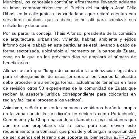
Municipal, los concejales continúan eficazmente llevando adelante
su labor, comprometidos con el Pueblo del municipio José Félix
Ribas, en la calle junto a los ciudadanos que reiteró cuentan con
servidores públicos que a diario están allí para canalizar sus
solicitudes y denuncias.
Por su parte, la concejal Thais Alfonso, presidenta de la comisión
de arquitectura, urbanismo, vivienda, hábitat, ambiente y ejidos
informó que el trabajo en este particular se está llevando a cabo de
forma sectorizada, ubicándolo al momento en la parroquia Zuata,
zona en la que en los próximos días se ampliará el número de
beneficiarios.
Alfonzo aclaró que “luego de concretar la autorización legislativa
para el otorgamiento de estos terrenos a los vecinos la alcaldía
debe proceder a su entrega formal, actualmente tenemos en fase
de revisión otros 50 expedientes de la comunidad de Zuata que
reciben la asesoría jurídica correspondiente para colocarlos en
regla y facilitar el proceso a los vecinos”.
Asimismo, señaló que en las semanas venideras harán lo propio
en la zona sur de la jurisdicción en sectores como Portachuelo,
Cementerio y la Chapa haciendo un llamado a los ciudadanos que
aún no son propietarios de la tierra para que eleven este
requerimiento a la comisión que preside y obtengan la oportunidad
de ser dueños del terreno que soporta su bienhechuría./PRENSA