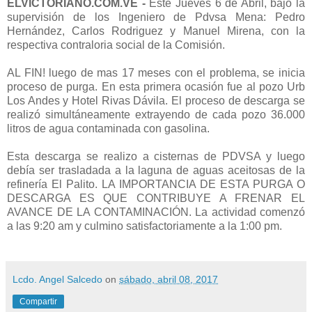
ELVICTORIANO.COM.VE -
Este Jueves 6 de Abril, bajo la
supervisión de los Ingeniero de Pdvsa Mena: Pedro
Hernández, Carlos Rodriguez y Manuel Mirena, con la
respectiva contraloria social de la Comisión.
AL FIN! luego de mas 17 meses con el problema, se inicia
proceso de purga. En esta primera ocasión fue al pozo Urb
Los Andes y Hotel Rivas Dávila. El proceso de descarga se
realizó simultáneamente extrayendo de cada pozo 36.000
litros de agua contaminada con gasolina.
Esta descarga se realizo a cisternas de PDVSA y luego
debía ser trasladada a la laguna de aguas aceitosas de la
refinería El Palito. LA IMPORTANCIA DE ESTA PURGA O
DESCARGA ES QUE CONTRIBUYE A FRENAR EL
AVANCE DE LA CONTAMINACIÓN. La actividad comenzó
a las 9:20 am y culmino satisfactoriamente a la 1:00 pm.
Lcdo. Angel Salcedo
on
sábado, abril 08, 2017
Compartir