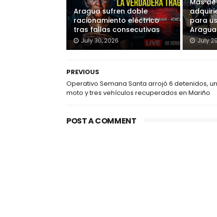
Más de
Aragua sufren doble
adquiri
racionamiento eléctrico
para u
tras fallas consecutivas
Aragua
July 30, 2026
July 2
PREVIOUS
Operativo Semana Santa arrojó 6 detenidos, u
moto y tres vehículos recuperados en Mariño
POST A COMMENT