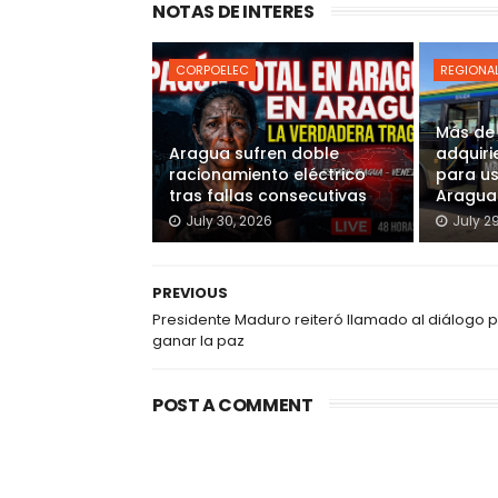
NOTAS DE INTERES
CORPOELEC
REGIONA
Más de
Aragua sufren doble
adquiri
racionamiento eléctrico
para u
tras fallas consecutivas
Aragua
July 30, 2026
July 2
PREVIOUS
Presidente Maduro reiteró llamado al diálogo 
ganar la paz
POST A COMMENT