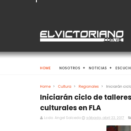
HOME
NOSOTROS
NOTICIAS
ESCUCH
Home
>
Cultura
>
Regionales
>
Iniciarán cicl
Iniciarán ciclo de taller
culturales en FLA
Lcdo. Angel Salcedo
sábado, abril 22, 2017