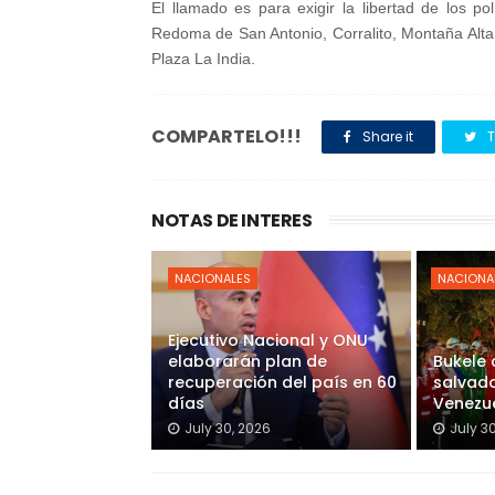
El llamado es para exigir la libertad de los p
Redoma de San Antonio, Corralito, Montaña Alta
Plaza La India.
COMPARTELO!!!
Share it
T
NOTAS DE INTERES
NACIONALES
NACIONA
Ejecutivo Nacional y ONU
elaborarán plan de
Bukele
recuperación del país en 60
salvado
días
Venezu
July 30, 2026
July 3