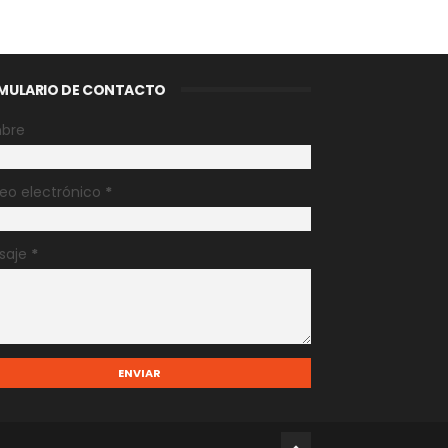
MULARIO DE CONTACTO
bre
eo electrónico
*
saje
*