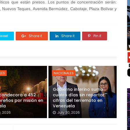
olíticos que están presos. Los puntos de concentración serán:
, Nuevos Teques, Avenida Bermúdez, Cabotaje, Plaza Bolívar y
weet
Share it
Share it
Pin it
LES
NACIONALES
Gobierno interino suma
 condecora a 452
cuatro días sin reportar
reños por misión en
cifras del terremoto en
ela
Venezuela
0, 2026
July 30, 2026