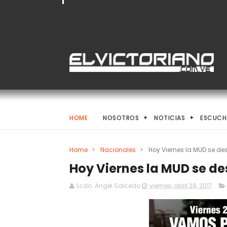
HOME
NOSOTROS
NOTICIAS
ESCUCH
Home
>
Nacionales
>
Hoy Viernes la MUD se d
Hoy Viernes la MUD se d
Lcdo. Angel Salcedo
viernes, abril 28, 2017