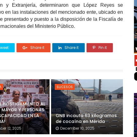
ción y Extranjería, determinaron que López Reyes se
ivo en las instalaciones del mencionado ente, ubicado en
e presentado y puesto a la disposición de la Fiscalía de
rnacionales del Ministerio Público.
weet
Share it
Share it
Pin it
A
SUCESOS
AL HOSTIGAMIENTO AL
 MAYOR Y PERSONAS
SCAPACIDAD EN LA
GNB incauta 63 kilogramos
IA!
de cocaína en Mérida
er 12, 2025
December 10, 2025