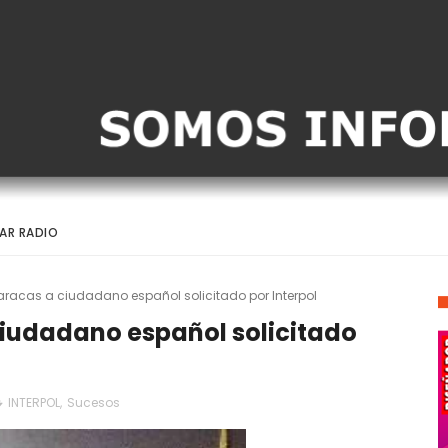
AR RADIO
racas a ciudadano español solicitado por Interpol
iudadano español solicitado
INTERPOL
,
Sucesos