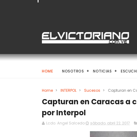
HOME
NOSOTROS
NOTICIAS
ESCUCH
Home
>
INTERPOL
>
Sucesos
>
Capturan en Ca
Capturan en Caracas a c
por Interpol
Lcdo. Angel Salcedo
sábado, abril 22, 2017