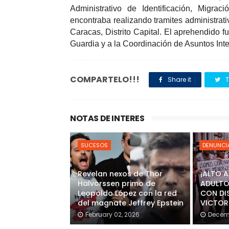
Administrativo de Identificación, Migra
encontraba realizando tramites administrat
Caracas, Distrito Capital.
El aprehendido fu
Guardia y a la Coordinación de Asuntos Inte
COMPARTELO!!!
Share it
T
NOTAS DE INTERES
SUCESOS
DENUNCI
Revelan nexos de Thor
¡ALTO 
Halvorssen primo de
ADULTO
Leopoldo López con la red
CON DI
del magnate Jeffrey Epstein
VICTOR
February 02, 2026
Decemb