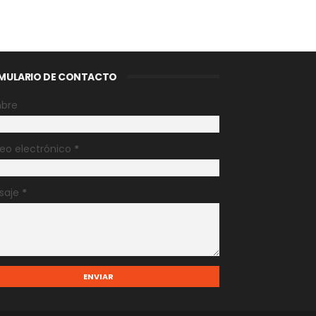
MULARIO DE CONTACTO
bre
eo electrónico
*
saje
*