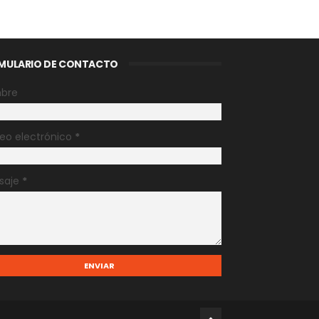
MULARIO DE CONTACTO
bre
eo electrónico
*
saje
*