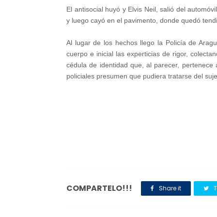
El antisocial huyó y Elvis Neil, salió del autom
y luego cayó en el pavimento, donde quedó tendido
Al lugar de los hechos llego la Policía de Aragu
cuerpo e inicial las experticias de rigor, colecta
cédula de identidad que, al parecer, pertenece 
policiales presumen que pudiera tratarse del suj
COMPARTELO!!!
Share it
T