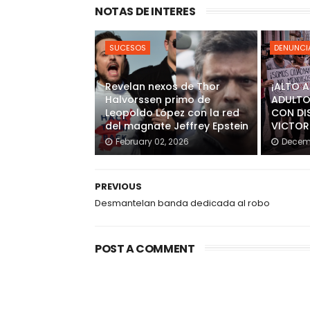
NOTAS DE INTERES
SUCESOS
DENUNCI
Revelan nexos de Thor
¡ALTO 
Halvorssen primo de
ADULTO
Leopoldo López con la red
CON DI
del magnate Jeffrey Epstein
VICTOR
February 02, 2026
Decemb
PREVIOUS
Desmantelan banda dedicada al robo
POST A COMMENT