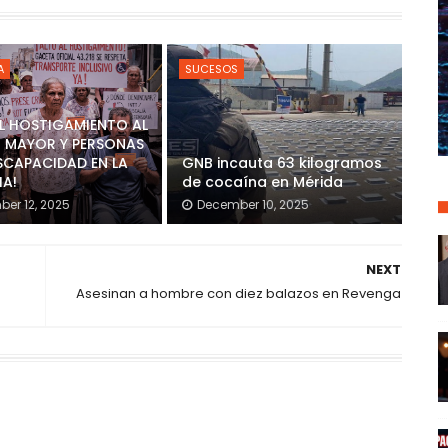
A
SUCESOS
AL HOSTIGAMIENTO AL
 MAYOR Y PERSONAS
SCAPACIDAD EN LA
GNB incauta 63 kilogramos
IA!
de cocaína en Mérida
er 12, 2025
December 10, 2025
NEXT
Asesinan a hombre con diez balazos en Revenga