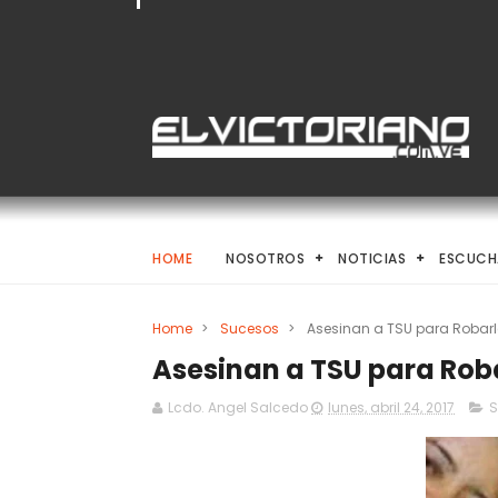
HOME
NOSOTROS
NOTICIAS
ESCUCH
Home
>
Sucesos
>
Asesinan a TSU para Robarl
Asesinan a TSU para Roba
Lcdo. Angel Salcedo
lunes, abril 24, 2017
S