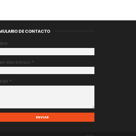
MULARIO DE CONTACTO
bre
eo electrónico
*
saje
*