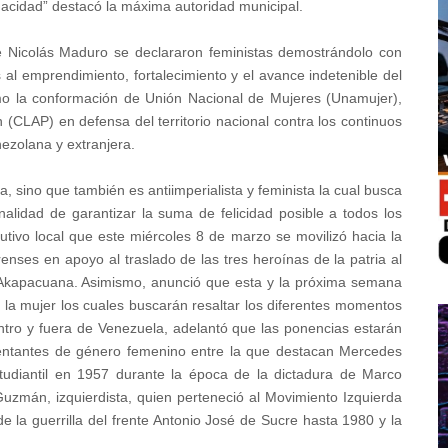
acidad” destacó la máxima autoridad municipal.
e Nicolás Maduro se declararon feministas demostrándolo con
 al emprendimiento, fortalecimiento y el avance indetenible del
omo la conformación de Unión Nacional de Mujeres (Unamujer),
(CLAP) en defensa del territorio nacional contra los continuos
nezolana y extranjera.
a, sino que también es antiimperialista y feminista la cual busca
inalidad de garantizar la suma de felicidad posible a todos los
cutivo local que este miércoles 8 de marzo se movilizó hacia la
enses en apoyo al traslado de las tres heroínas de la patria al
 Akapacuana. Asimismo, anunció que esta y la próxima semana
a la mujer los cuales buscarán resaltar los diferentes momentos
tro y fuera de Venezuela, adelantó que las ponencias estarán
sentantes de género femenino entre la que destacan Mercedes
studiantil en 1957 durante la época de la dictadura de Marco
uzmán, izquierdista, quien perteneció al Movimiento Izquierda
 la guerrilla del frente Antonio José de Sucre hasta 1980 y la