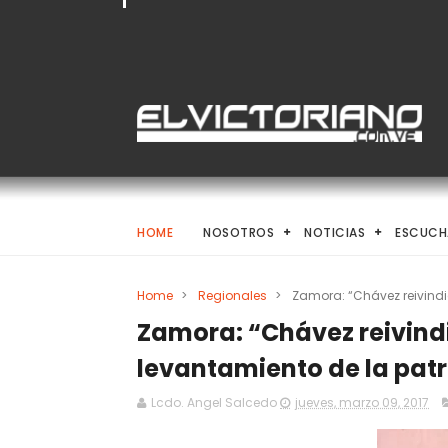
HOME
NOSOTROS
NOTICIAS
ESCUCH
Home
>
Regionales
>
Zamora: “Chávez reivindic
Zamora: “Chávez reivindic
levantamiento de la patr
Lcdo. Angel Salcedo
jueves, marzo 09, 2017