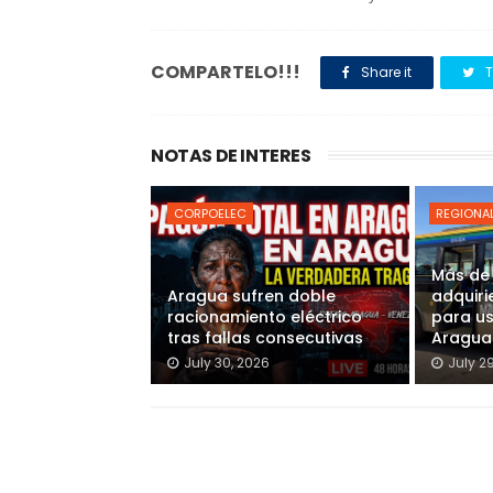
COMPARTELO!!!
Share it
T
NOTAS DE INTERES
CORPOELEC
REGIONA
Más de
Aragua sufren doble
adquiri
racionamiento eléctrico
para u
tras fallas consecutivas
Aragua
July 30, 2026
July 2