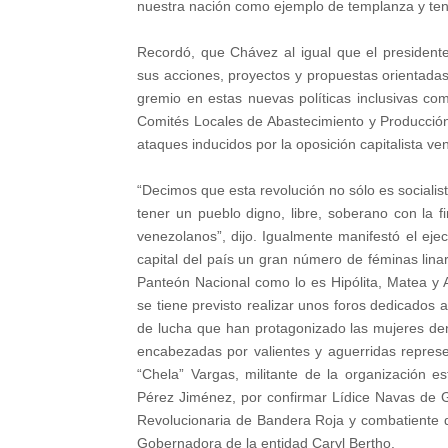
nuestra nación como ejemplo de templanza y ten
Recordó, que Chávez al igual que el president
sus acciones, proyectos y propuestas orientadas
gremio en estas nuevas políticas inclusivas c
Comités Locales de Abastecimiento y Producción 
ataques inducidos por la oposición capitalista ve
“Decimos que esta revolución no sólo es socialist
tener un pueblo digno, libre, soberano con la f
venezolanos”, dijo. Igualmente manifestó el eje
capital del país un gran número de féminas linar
Panteón Nacional como lo es Hipólita, Matea y
se tiene previsto realizar unos foros dedicados 
de lucha que han protagonizado las mujeres den
encabezadas por valientes y aguerridas repre
“Chela” Vargas, militante de la organización e
Pérez Jiménez, por confirmar Lídice Navas de G
Revolucionaria de Bandera Roja y combatiente de
Gobernadora de la entidad Caryl Bertho.