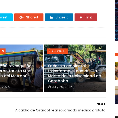
weet
Share it
Share it
Pin it
LES
REGIONALES
 600 revengueños
Ofensiva ambiental
eron tarjeta SUVE
transforma el campus La
so del Metrobús
Morita de la Universidad de
Carabobo
9, 2026
July 29, 2026
NEXT
Alcaldía de Girardot realizó jornada médica gratuita