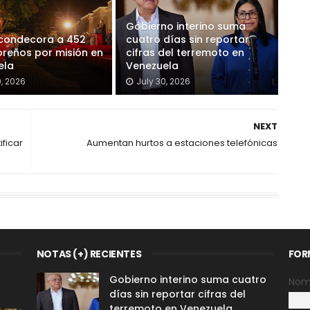
Gobierno interino suma
 condecora a 452
cuatro días sin reportar
reños por misión en
cifras del terremoto en
ela
Venezuela
0, 2026
July 30, 2026
NEXT
ficar
Aumentan hurtos a estaciones telefónicas
NOTAS (+) RECIENTES
FOR
Gobierno interino suma cuatro
Nom
días sin reportar cifras del
terremoto en Venezuela