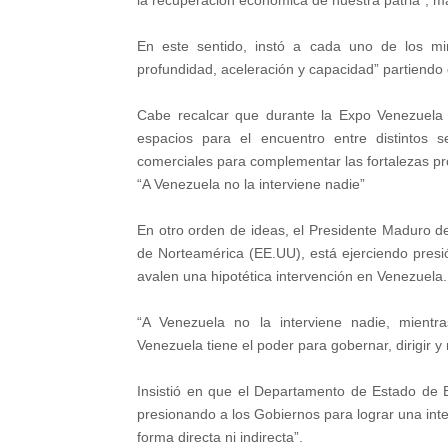
la recuperación económica de nuestra patria”, ma
En este sentido, instó a cada uno de los m
profundidad, aceleración y capacidad” partiend
Cabe recalcar que durante la Expo Venezuela 
espacios para el encuentro entre distintos s
comerciales para complementar las fortalezas pro
“A Venezuela no la interviene nadie”
En otro orden de ideas, el Presidente Maduro 
de Norteamérica (EE.UU), está ejerciendo presi
avalen una hipotética intervención en Venezuela.
“A Venezuela no la interviene nadie, mien
Venezuela tiene el poder para gobernar, dirigir y
Insistió en que el Departamento de Estado de
presionando a los Gobiernos para lograr una inte
forma directa ni indirecta”.