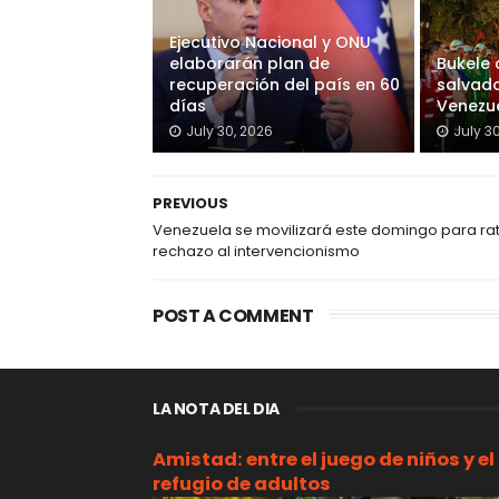
Ejecutivo Nacional y ONU
elaborarán plan de
Bukele
recuperación del país en 60
salvado
días
Venezu
July 30, 2026
July 3
PREVIOUS
Venezuela se movilizará este domingo para rati
rechazo al intervencionismo
POST A COMMENT
LA NOTA DEL DIA
Amistad: entre el juego de niños y el
refugio de adultos