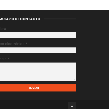
MULARIO DE CONTACTO
bre
eo electrónico
*
saje
*