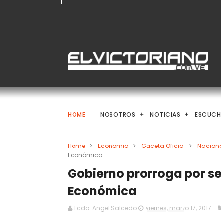
HOME
NOSOTROS
NOTICIAS
ESCUCH
Home
>
Economia
>
Gaceta Oficial
>
Nacion
Económica
Gobierno prorroga por s
Económica
Lcdo. Angel Salcedo
viernes, marzo 17, 2017