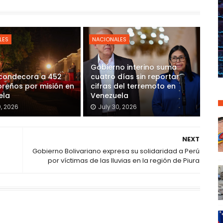
LES
NACIONALES
Gobierno interino suma
 condecora a 452
cuatro días sin reportar
reños por misión en
cifras del terremoto en
ela
Venezuela
0, 2026
July 30, 2026
NEXT
Gobierno Bolivariano expresa su solidaridad a Perú
por víctimas de las lluvias en la región de Piura