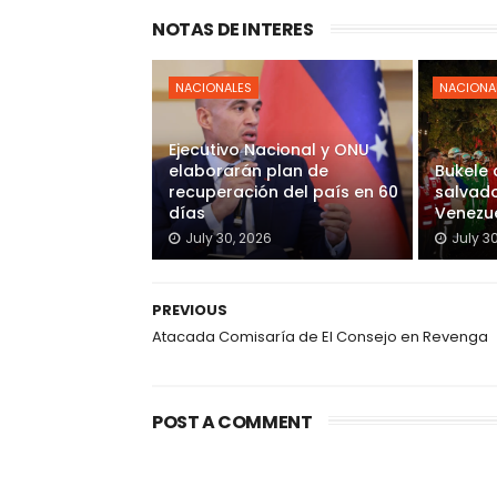
NOTAS DE INTERES
NACIONALES
NACIONA
Ejecutivo Nacional y ONU
elaborarán plan de
Bukele
recuperación del país en 60
salvado
días
Venezu
July 30, 2026
July 3
PREVIOUS
Atacada Comisaría de El Consejo en Revenga
POST A COMMENT