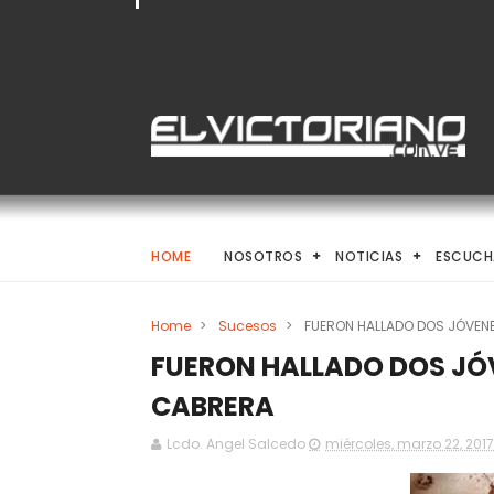
HOME
NOSOTROS
NOTICIAS
ESCUCH
Home
>
Sucesos
>
FUERON HALLADO DOS JÓVENE
FUERON HALLADO DOS JÓV
CABRERA
Lcdo. Angel Salcedo
miércoles, marzo 22, 2017