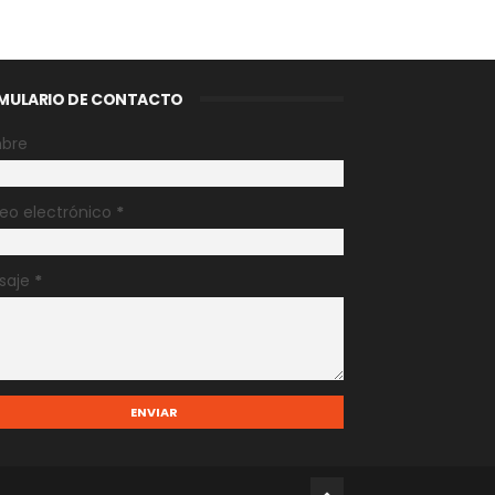
MULARIO DE CONTACTO
bre
eo electrónico
*
saje
*