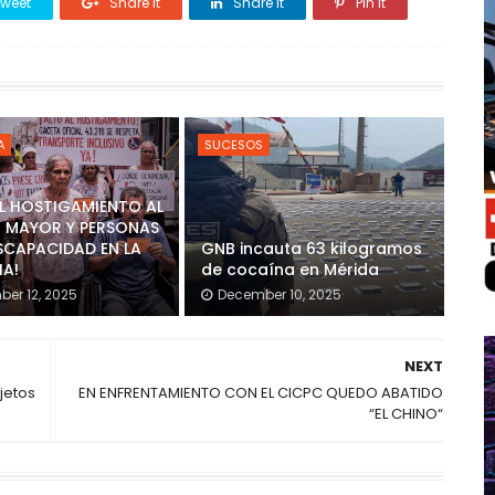
weet
Share it
Share it
Pin it
A
SUCESOS
AL HOSTIGAMIENTO AL
 MAYOR Y PERSONAS
SCAPACIDAD EN LA
GNB incauta 63 kilogramos
IA!
de cocaína en Mérida
er 12, 2025
December 10, 2025
NEXT
jetos
EN ENFRENTAMIENTO CON EL CICPC QUEDO ABATIDO
“EL CHINO“