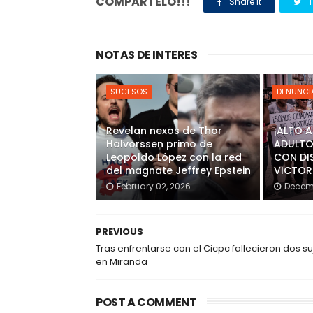
COMPARTELO!!!
Share it
T
NOTAS DE INTERES
SUCESOS
DENUNCI
Revelan nexos de Thor
¡ALTO 
Halvorssen primo de
ADULTO
Leopoldo López con la red
CON DI
del magnate Jeffrey Epstein
VICTOR
February 02, 2026
Decemb
PREVIOUS
Tras enfrentarse con el Cicpc fallecieron dos su
en Miranda
POST A COMMENT