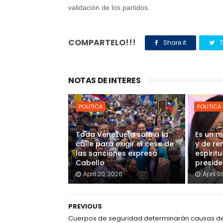
validación de los partidos.
COMPARTELO!!!
Share it
T
NOTAS DE INTERES
POLITICA
POLITICA
Toda Venezuela sale a la
Es un m
calle para exigir el cese de
y de re
las sanciones expresó
espiritu
Cabello
presid
April 20, 2026
April 0
PREVIOUS
Cuerpos de seguridad determinarán causas de