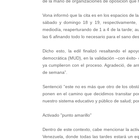
de la mano de organizaciones de oposición que 
Vona informó que la cita es en los espacios de l
sábado y domingo 18 y 19, respectivamente, 
mediodía, reaperturando de 1 a 4 de la tarde; au
las 6 afinando todo lo necesario para el sano des
Dicho esto, la edil finalizó resaltando el ap
democrática (MUD), en la validación –con éxito-
ya cumplieron con el proceso. Agradeció, de an
de semana”.
Sentenció “este no es más que otro de los obs
ponen en el camino que decidimos transitar por
nuestro sistema educativo y público de salud; por
Activado "punto amarillo"
Dentro de este contexto, cabe mencionar la acti
Venezuela, donde todas las tardes estará un e