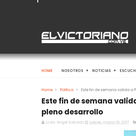
HOME
NOSOTROS
NOTICIAS
ESCUCH
Home
>
Politica
>
Este fin de semana valida a 
Este fin de semana valid
pleno desarrollo
Lcdo. Angel Salcedo
jueves, marzo 16, 2017