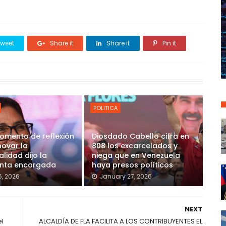
weet
Share it
Share it
Pin it
POLITICA
omento de reflexión
Diosdado Cabello cifra en
novar la
808 los excarcelados y
alidad dijo la
niega que en Venezuela
enta encargada
haya presos políticos
6, 2026
January 27, 2026
NEXT
l
ALCALDÍA DE FLA FACILITA A LOS CONTRIBUYENTES EL