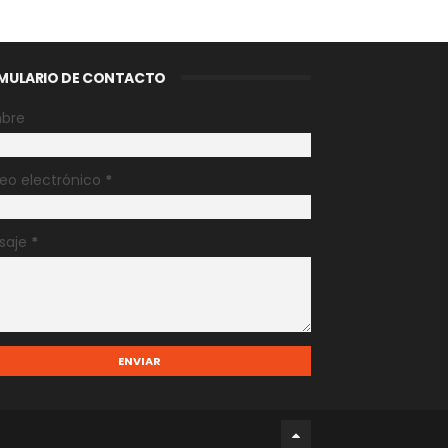
MULARIO DE CONTACTO
bre
eo electrónico
*
saje
*