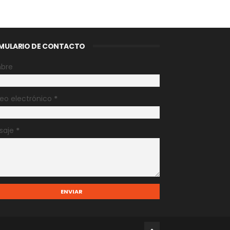
MULARIO DE CONTACTO
bre
eo electrónico
*
saje
*