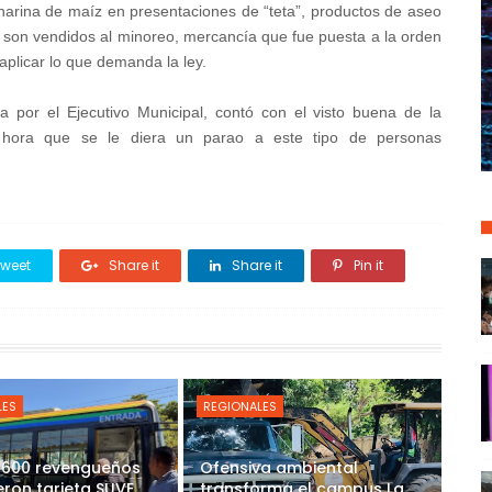
 harina de maíz en presentaciones de “teta”, productos de aseo
 son vendidos al minoreo, mercancía que fue puesta a la orden
aplicar lo que demanda la ley.
da por el Ejecutivo Municipal, contó con el visto buena de la
 hora que se le diera un parao a este tipo de personas
weet
Share it
Share it
Pin it
LES
REGIONALES
 600 revengueños
Ofensiva ambiental
eron tarjeta SUVE
transforma el campus La