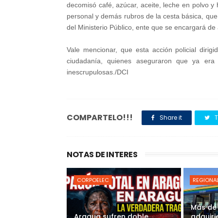
decomisó café, azúcar, aceite, leche en polvo y
personal y demás rubros de la cesta básica, que
del Ministerio Público, ente que se encargará de 
Vale mencionar, que esta acción policial dirigi
ciudadanía, quienes aseguraron que ya era
inescrupulosas./DCI
COMPARTELO!!!
Share it
T
NOTAS DE INTERES
CORPOELEC
REGIONA
Más de
Aragua sufren doble
adquiri