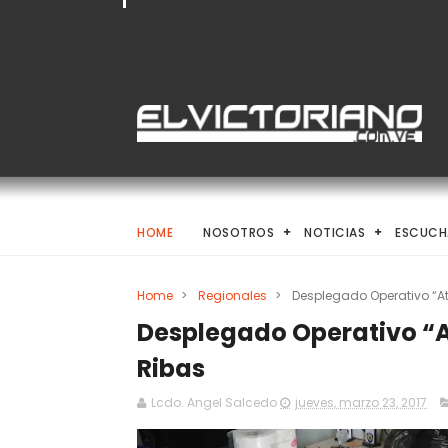
HOME
NOSOTROS
NOTICIAS
ESCUCH
Home
>
Regionales
>
Desplegado Operativo “A
Desplegado Operativo “A
Ribas
Lcdo. Angel Salcedo
jueves, marzo 23, 2017