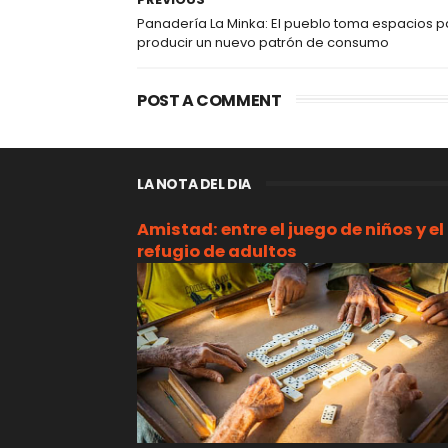
Panadería La Minka: El pueblo toma espacios p
producir un nuevo patrón de consumo
POST A COMMENT
LA NOTA DEL DIA
Amistad: entre el juego de niños y el
refugio de adultos