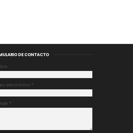
MULARIO DE CONTACTO
bre
eo electrónico
*
saje
*