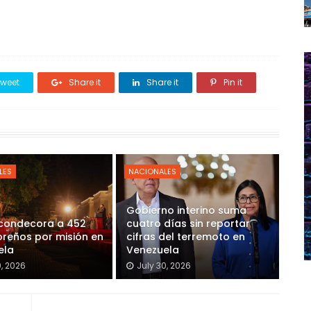
weet
Share it
Share it
Pin it
LES
NACIONALES
Gobierno interino suma
 condecora a 452
cuatro días sin reportar
reños por misión en
cifras del terremoto en
ela
Venezuela
0, 2026
July 30, 2026