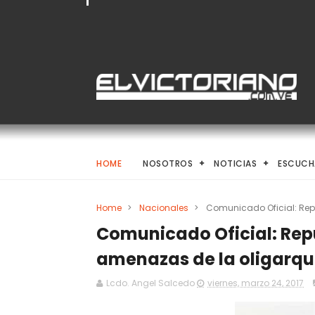
HOME
NOSOTROS
NOTICIAS
ESCUCH
Home
>
Nacionales
>
Comunicado Oficial: Re
Comunicado Oficial: Rep
amenazas de la oligarq
Lcdo. Angel Salcedo
viernes, marzo 24, 2017