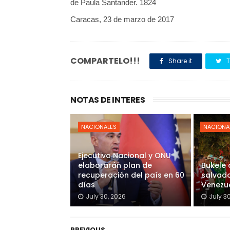
de Paula Santander. 1824
Caracas, 23 de marzo de 2017
COMPARTELO!!!
Share it
T
NOTAS DE INTERES
NACIONALES
NACIONA
Ejecutivo Nacional y ONU
elaborarán plan de
Bukele
recuperación del país en 60
salvado
días
Venezu
July 30, 2026
July 3
PREVIOUS