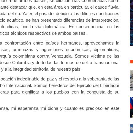
omática de ambos países, se diluciden las coordenadas sobre
ante destacar que, en esta área en particular, el cauce fluvial
da del río. Ya en el pasado, debido a las difíciles condiciones
acio acuático, se han presentado diferencias de interpretación,
tendidas, por la vía diplomática. En consecuencia, en las
áticos técnicos respectivos de ambos países.
la confrontación entre países hermanos, aprovechamos la
ensas, amenazas y agresiones económicas, diplomáticas,
ligarquía colombiana contra Venezuela. Somos víctima de las
esde Colombia y de todas las formas de delito transnacional
 a la integridad territorial de nuestro país.
vocación indeclinable de paz y el respeto a la soberanía de las
o Internacional. Somos herederos del Ejército del Libertador
eras para dignificar a los pueblos con la conquista de su
ensa, mi esperanza, mi dicha y cuanto es precioso en este