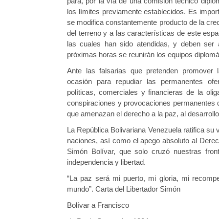
para, por la vía de una comisión técnico dipl
los límites previamente establecidos. Es import
se modifica constantemente producto de la creci
del terreno y a las características de este esp
las cuales han sido atendidas, y deben ser a
próximas horas se reunirán los equipos diplom
Ante las falsarias que pretenden promover 
ocasión para repudiar las permanentes of
políticas, comerciales y financieras de la o
conspiraciones y provocaciones permanentes d
que amenazan el derecho a la paz, al desarrollo y
La República Bolivariana Venezuela ratifica su 
naciones, así como el apego absoluto al Derech
Simón Bolívar, que solo cruzó nuestras front
independencia y libertad.
“La paz será mi puerto, mi gloria, mi recomp
mundo”. Carta del Libertador Simón
Bolívar a Francisco