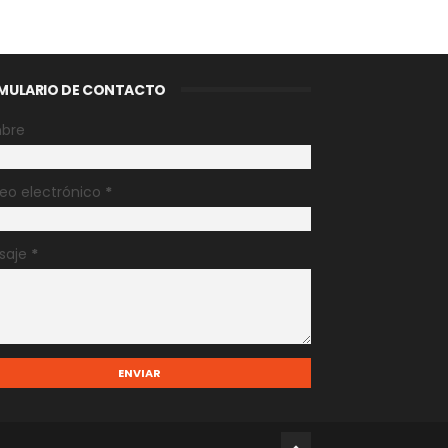
MULARIO DE CONTACTO
bre
eo electrónico
*
saje
*