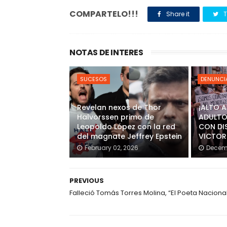
COMPARTELO!!!
Share it
T
NOTAS DE INTERES
SUCESOS
DENUNCI
Revelan nexos de Thor
¡ALTO 
Halvorssen primo de
ADULTO
Leopoldo López con la red
CON DI
del magnate Jeffrey Epstein
VICTOR
February 02, 2026
Decemb
PREVIOUS
Falleció Tomás Torres Molina, “El Poeta Naciona