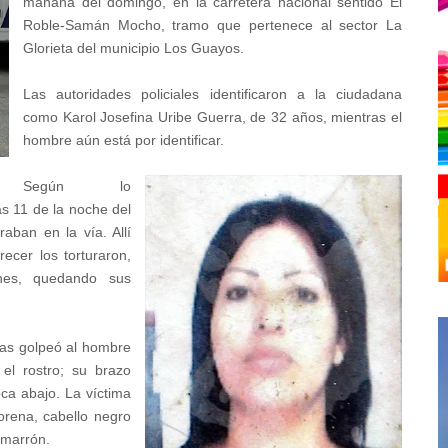
mañana del domingo, en la carretera nacional sentido El
Roble-Samán Mocho, tramo que pertenece al sector La
Glorieta del municipio Los Guayos.
Las autoridades policiales identificaron a la ciudadana
como Karol Josefina Uribe Guerra, de 32 años, mientras el
hombre aún está por identificar.
Según lo
as 11 de la noche del
aban en la vía. Allí
ecer los torturaron,
ones, quedando sus
das golpeó al hombre
el rostro; su brazo
ca abajo. La víctima
rena, cabello negro
 marrón.