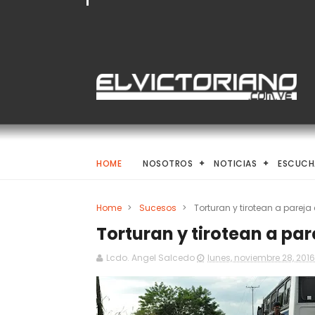
HOME
NOSOTROS
NOTICIAS
ESCUCH
Home
>
Sucesos
>
Torturan y tirotean a parej
Torturan y tirotean a pa
Lcdo. Angel Salcedo
lunes, noviembre 28, 2016