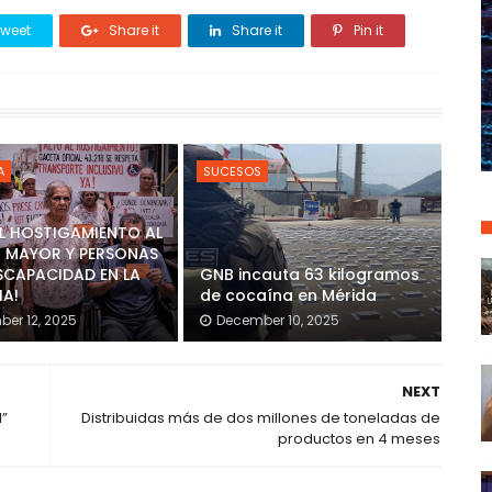
weet
Share it
Share it
Pin it
A
SUCESOS
AL HOSTIGAMIENTO AL
 MAYOR Y PERSONAS
SCAPACIDAD EN LA
GNB incauta 63 kilogramos
IA!
de cocaína en Mérida
er 12, 2025
December 10, 2025
NEXT
l”
Distribuidas más de dos millones de toneladas de
productos en 4 meses