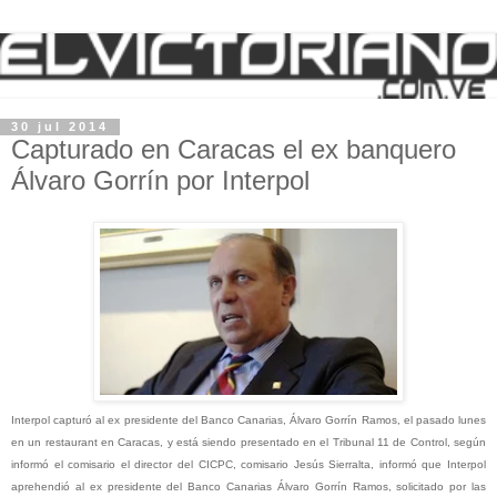
30 jul 2014
Capturado en Caracas el ex banquero
Álvaro Gorrín por Interpol
Interpol capturó al ex presidente del Banco Canarias, Álvaro Gorrín Ramos, el pasado lunes
en un restaurant en Caracas, y está siendo presentado en el Tribunal 11 de Control, según
informó el comisario el director del CICPC, comisario Jesús Sierralta, informó que Interpol
aprehendió al ex presidente del Banco Canarias Álvaro Gorrín Ramos, solicitado por las