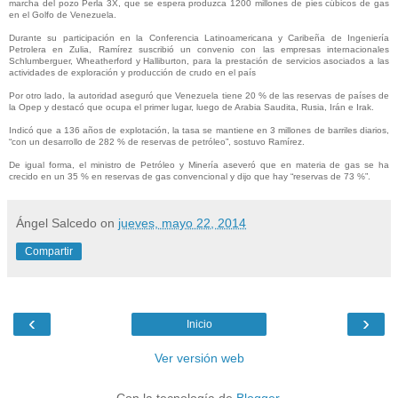
marcha del pozo Perla 3X, que se espera produzca 1200 millones de pies cúbicos de gas
en el Golfo de Venezuela.
Durante su participación en la Conferencia Latinoamericana y Caribeña de Ingeniería
Petrolera en Zulia, Ramírez suscribió un convenio con las empresas internacionales
Schlumberguer, Wheatherford y Halliburton, para la prestación de servicios asociados a las
actividades de exploración y producción de crudo en el país
Por otro lado, la autoridad aseguró que Venezuela tiene 20 % de las reservas de países de
la Opep y destacó que ocupa el primer lugar, luego de Arabia Saudita, Rusia, Irán e Irak.
Indicó que a 136 años de explotación, la tasa se mantiene en 3 millones de barriles diarios,
“con un desarrollo de 282 % de reservas de petróleo”, sostuvo Ramírez.
De igual forma, el ministro de Petróleo y Minería aseveró que en materia de gas se ha
crecido en un 35 % en reservas de gas convencional y dijo que hay “reservas de 73 %”.
Ángel Salcedo
on
jueves, mayo 22, 2014
Compartir
‹
›
Inicio
Ver versión web