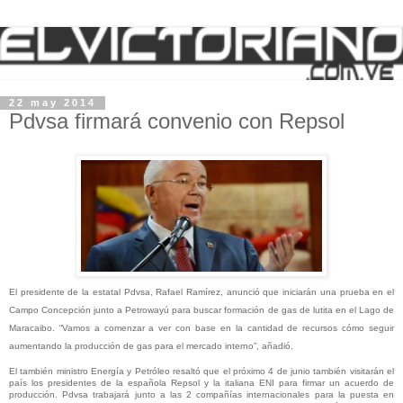
22 may 2014
Pdvsa firmará convenio con Repsol
El presidente de la estatal Pdvsa, Rafael Ramírez, anunció que iniciarán una prueba en el
Campo Concepción junto a Petrowayú para buscar formación de gas de lutita en el Lago de
Maracaibo. “Vamos a comenzar a ver con base en la cantidad de recursos cómo seguir
aumentando la producción de gas para el mercado interno”, añadió.
El también ministro Energía y Petróleo resaltó que el próximo 4 de junio también visitarán el
país los presidentes de la española Repsol y la italiana ENI para firmar un acuerdo de
producción. Pdvsa trabajará junto a las 2 compañías internacionales para la puesta en