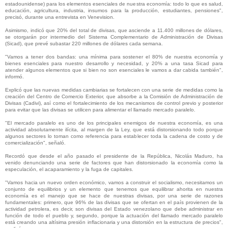
estadounidense) para los elementos esenciales de nuestra economía: todo lo que es salud,
educación, agricultura, industria, insumos para la producción, estudiantes, pensiones",
precisó, durante una entrevista en Venevision.
Asimismo, indicó que 20% del total de divisas, que asciende a 11.400 millones de dólares,
se otorgarán por intermedio del Sistema Complementario de Administración de Divisas
(Sicad), que prevé subastar 220 millones de dólares cada semana.
"Vamos a tener dos bandas: una mínima para sostener el 80% de nuestra economía y
bienes esenciales para nuestro desarrollo y necesidad, y 20% a una tasa Sicad para
atender algunos elementos que si bien no son esenciales le vamos a dar cabida también",
informó.
Explicó que las nuevas medidas cambiarias se fortalecen con una serie de medidas como la
creación del Centro de Comercio Exterior, que absorbe a la Comisión de Administración de
Divisas (Cadivi), así como el fortalecimiento de los mecanismos de control previo y posterior
para evitar que las divisas se utilicen para alimentar el llamado mercado paralelo.
"El mercado paralelo es uno de los principales enemigos de nuestra economía, es una
actividad absolutamente ilícita, al margen de la Ley, que está distorsionando todo porque
algunos sectores lo toman como referencia para establecer toda la cadena de costo y de
comercialización", señaló.
Recordó que desde el año pasado el presidente de la República, Nicolás Maduro, ha
venido denunciando una serie de factores que han distorsionado la economía como la
especulación, el acaparamiento y la fuga de capitales.
"Vamos hacia un nuevo orden económico, vamos a construir el socialismo, necesitamos un
conjunto de equilibrios y un elemento que tenemos que equilibrar ahorita en nuestra
economía es el manejo que se hace de nuestras divisas, por una serie de razones
fundamentales: primero, que 96% de las divisas que se ofertan en el país provienen de la
actividad petrolera, es decir, son divisas del Estado venezolano que debe administrar en
función de todo el pueblo y, segundo, porque la actuación del llamado mercado paralelo
está creando una altísima presión inflacionaria y una distorsión en la estructura de precios",