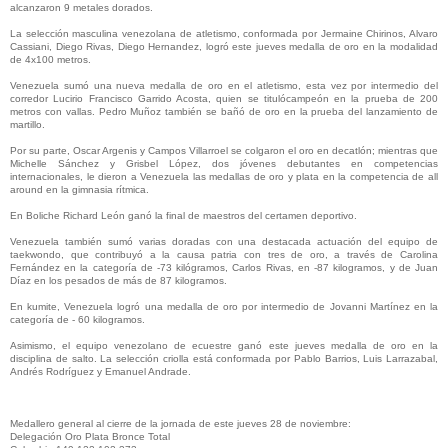
alcanzaron 9 metales dorados.
La selección masculina venezolana de atletismo, conformada por Jermaine Chirinos, Alvaro
Cassiani, Diego Rivas, Diego Hernandez, logró este jueves medalla de oro en la modalidad
de 4x100 metros.
Venezuela sumó una nueva medalla de oro en el atletismo, esta vez por intermedio del
corredor Lucirio Francisco Garrido Acosta, quien se titulócampeón en la prueba de 200
metros con vallas. Pedro Muñoz también se bañó de oro en la prueba del lanzamiento de
martillo.
Por su parte, Oscar Argenis y Campos Villarroel se colgaron el oro en decatlón; mientras que
Michelle Sánchez y Grisbel López, dos jóvenes debutantes en competencias
internacionales, le dieron a Venezuela las medallas de oro y plata en la competencia de all
around en la gimnasia rítmica.
En Boliche Richard León ganó la final de maestros del certamen deportivo.
Venezuela también sumó varias doradas con una destacada actuación del equipo de
taekwondo, que contribuyó a la causa patria con tres de oro, a través de Carolina
Fernández en la categoría de -73 kilógramos, Carlos Rivas, en -87 kilogramos, y de Juan
Díaz en los pesados de más de 87 kilogramos.
En kumite, Venezuela logró una medalla de oro por intermedio de Jovanni Martínez en la
categoría de - 60 kilogramos.
Asimismo, el equipo venezolano de ecuestre ganó este jueves medalla de oro en la
disciplina de salto. La selección criolla está conformada por Pablo Barrios, Luis Larrazabal,
Andrés Rodríguez y Emanuel Andrade.
Medallero general al cierre de la jornada de este jueves 28 de noviembre:
Delegación Oro Plata Bronce Total