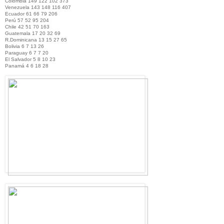
Colombia 149 122 102 373
Venezuela 143 148 116 407
Ecuador 61 66 79 206
Perú 57 52 95 204
Chile 42 51 70 163
Guatemala 17 20 32 69
R.Dominicana 13 15 27 65
Bolivia 6 7 13 26
Paraguay 6 7 7 20
El Salvador 5 8 10 23
Panamá 4 6 18 28