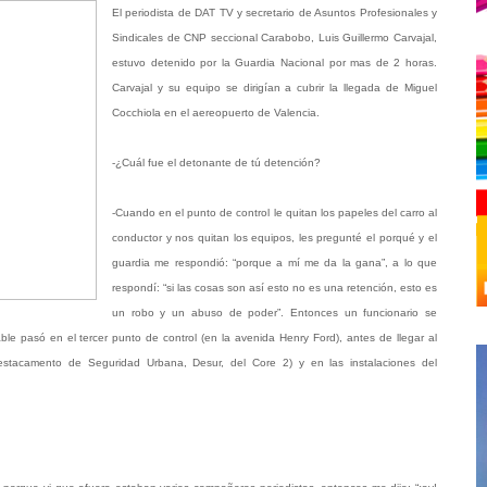
El periodista de DAT TV y secretario de Asuntos Profesionales y
Sindicales de CNP seccional Carabobo, Luis Guillermo Carvajal,
estuvo detenido por la Guardia Nacional por mas de 2 horas.
Carvajal y su equipo se dirigían a cubrir la llegada de Miguel
Cocchiola en el aereopuerto de Valencia.
-¿Cuál fue el detonante de tú detención?
-Cuando en el punto de control le quitan los papeles del carro al
conductor y nos quitan los equipos, les pregunté el porqué y el
guardia me respondió: “porque a mí me da la gana”, a lo que
respondí: “si las cosas son así esto no es una retención, esto es
un robo y un abuso de poder”. Entonces un funcionario se
e pasó en el tercer punto de control (en la avenida Henry Ford), antes de llegar al
estacamento de Seguridad Urbana, Desur, del Core 2) y en las instalaciones del