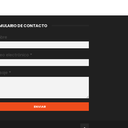
MULARIO DE CONTACTO
bre
eo electrónico
*
saje
*