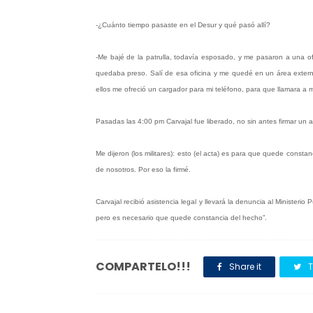
-¿Cuánto tiempo pasaste en el Desur y qué pasó allí?
-Me bajé de la patrulla, todavía esposado, y me pasaron a una o
quedaba preso. Salí de esa oficina y me quedé en un área extern
ellos me ofreció un cargador para mi teléfono, para que llamara a mi
Pasadas las 4:00 pm Carvajal fue liberado, no sin antes firmar un 
Me dijeron (los militares): esto (el acta) es para que quede const
de nosotros. Por eso la firmé.
Carvajal recibió asistencia legal y llevará la denuncia al Minister
pero es necesario que quede constancia del hecho”.
COMPARTELO!!!
Share it
T