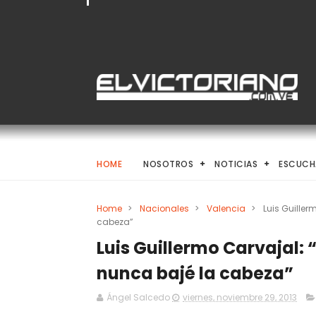
HOME
NOSOTROS
NOTICIAS
ESCUCH
Home
>
Nacionales
>
Valencia
>
Luis Guiller
cabeza”
Luis Guillermo Carvajal:
nunca bajé la cabeza”
Ángel Salcedo
viernes, noviembre 29, 2013