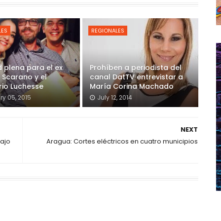
LES
REGIONALES
d plena para el ex
Prohíben a periodista del
 Scarano y el
canal DatTV entrevistar a
rio Luchesse
María Corina Machado
ry 05, 2015
July 12, 2014
NEXT
ajo
Aragua: Cortes eléctricos en cuatro municipios