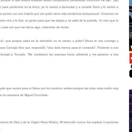
é, porque vi que afuera estaban varios compañeros periodistas, entonces me dijo: “¡ay!
into para ponérselo en la boca; ya lo vamos a desnudar y a tomarle fotos y lo vamos a
y te pones con eso habría que ver quién tiene más tendencia homosexual”. Entonces se
o otro y le hizo un gesto para que me dejara y se salió de la patrulla. Yo creo que lo
 cada vez que me decía algo, mirándolo de frente.
 tú, que porque sales en la televisión no te vamos a joder? Ahora te vas conmigo y
que Carvajal dice que respondió: “Una bala menos para el comando”. Posterior a ese
 Carvajal a Tocuyito. “Me cambiaron las esposas hacia adelante y me pasaron a otra
ilo que vamos para el Desur por los caminos verdes porque las otras rutas están muy
or la caravana de Miguel Cocchiola.
manos de Dios y de la Virgen Rosa Mística. Mi intención nunca fue suplicar ni ponerme
.