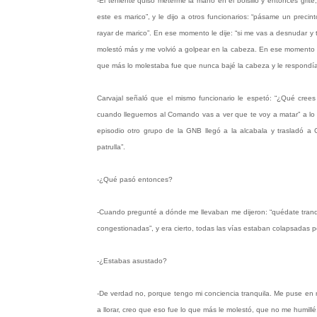
-El teniente quiso meterme la mano en el bolsillo y entonces grit
este es marico”, y le dijo a otros funcionarios: “pásame un prec
rayar de marico”. En ese momento le dije: “si me vas a desnudar 
molestó más y me volvió a golpear en la cabeza. En ese momento vin
que más lo molestaba fue que nunca bajé la cabeza y le respondía
Carvajal señaló que el mismo funcionario le espetó: “¿Qué crees
cuando lleguemos al Comando vas a ver que te voy a matar” a lo 
episodio otro grupo de la GNB llegó a la alcabala y trasladó a
patrulla”.
-¿Qué pasó entonces?
-Cuando pregunté a dónde me llevaban me dijeron: “quédate tranqu
congestionadas”, y era cierto, todas las vías estaban colapsadas p
-¿Estabas asustado?
-De verdad no, porque tengo mi conciencia tranquila. Me puse en 
a llorar, creo que eso fue lo que más le molestó, que no me humillé