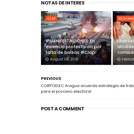
NOTAS DE INTERES
CLAP
REGIONA
#MANIFESTACIONES: En
Liberta
Valencia protestaron por
alcalde
falta de bolsas #Clap
comisa
August 08, 2016
Februa
PREVIOUS
CORPOELEC Aragua acuerda estrategia de trab
para el proceso electoral
POST A COMMENT