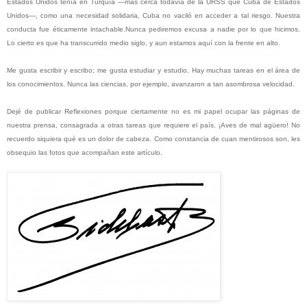
Estados Unidos tenía en Turquía —más cerca todavía de la URSS que Cuba de Estados
Unidos—, como una necesidad solidaria, Cuba no vaciló en acceder a tal riesgo. Nuestra
conducta fue éticamente intachable.Nunca pediremos excusa a nadie por lo que hicimos.
Lo cierto es que ha transcurrido medio siglo, y aun estamos aquí con la frente en alto.
Me gusta escribir y escribo; me gusta estudiar y estudio. Hay muchas tareas en el área de
los conocimientos. Nunca las ciencias, por ejemplo, avanzaron a tan asombrosa velocidad.
Dejé de publicar Reflexiones porque ciertamente no es mi papel ocupar las páginas de
nuestra prensa, consagrada a otras tareas que requiere el país. ¡Aves de mal agüero! No
recuerdo siquiera qué es un dolor de cabeza. Como constancia de cuan mentirosos son, les
obsequio las fotos que acompañan este artículo.