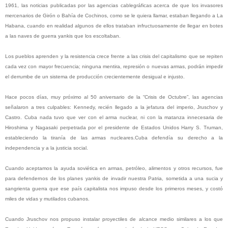
1961, las noticias publicadas por las agencias cablegráficas acerca de que los invasores
mercenarios de Girón o Bahía de Cochinos, como se le quiera llamar, estaban llegando a La
Habana, cuando en realidad algunos de ellos trataban infructuosamente de llegar en botes
a las naves de guerra yankis que los escoltaban.
Los pueblos aprenden y la resistencia crece frente a las crisis del capitalismo que se repiten
cada vez con mayor frecuencia; ninguna mentira, represión o nuevas armas, podrán impedir
el derrumbe de un sistema de producción crecientemente desigual e injusto.
Hace pocos días, muy próximo al 50 aniversario de la “Crisis de Octubre”, las agencias
señalaron a tres culpables: Kennedy, recién llegado a la jefatura del imperio, Jruschov y
Castro. Cuba nada tuvo que ver con el arma nuclear, ni con la matanza innecesaria de
Hiroshima y Nagasaki perpetrada por el presidente de Estados Unidos Harry S. Truman,
estableciendo la tiranía de las armas nucleares.Cuba defendía su derecho a la
independencia y a la justicia social.
Cuando aceptamos la ayuda soviética en armas, petróleo, alimentos y otros recursos, fue
para defendernos de los planes yankis de invadir nuestra Patria, sometida a una sucia y
sangrienta guerra que ese país capitalista nos impuso desde los primeros meses, y costó
miles de vidas y mutilados cubanos.
Cuando Jruschov nos propuso instalar proyectiles de alcance medio similares a los que