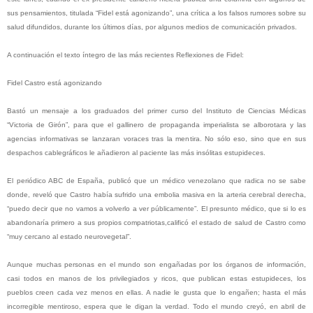
sus pensamientos, titulada “Fidel está agonizando”, una crítica a los falsos rumores sobre su
salud difundidos, durante los últimos días, por algunos medios de comunicación privados.
A continuación el texto íntegro de las más recientes Reflexiones de Fidel:
Fidel Castro está agonizando
Bastó un mensaje a los graduados del primer curso del Instituto de Ciencias Médicas
“Victoria de Girón”, para que el gallinero de propaganda imperialista se alborotara y las
agencias informativas se lanzaran voraces tras la mentira. No sólo eso, sino que en sus
despachos cablegráficos le añadieron al paciente las más insólitas estupideces.
El periódico ABC de España, publicó que un médico venezolano que radica no se sabe
donde, reveló que Castro había sufrido una embolia masiva en la arteria cerebral derecha,
“puedo decir que no vamos a volverlo a ver públicamente”. El presunto médico, que si lo es
abandonaría primero a sus propios compatriotas,calificó el estado de salud de Castro como
“muy cercano al estado neurovegetal”.
Aunque muchas personas en el mundo son engañadas por los órganos de información,
casi todos en manos de los privilegiados y ricos, que publican estas estupideces, los
pueblos creen cada vez menos en ellas. A nadie le gusta que lo engañen; hasta el más
incorregible mentiroso, espera que le digan la verdad. Todo el mundo creyó, en abril de