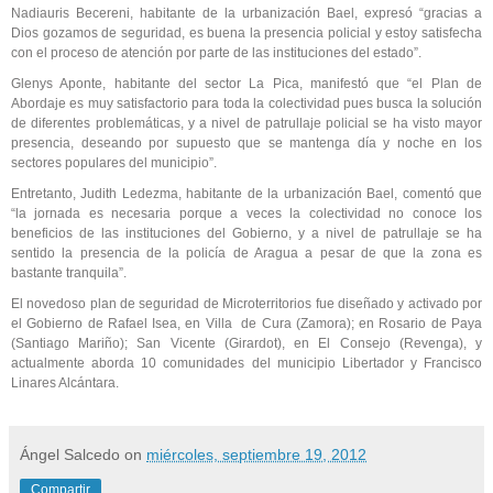
Nadiauris Becereni, habitante de la urbanización Bael, expresó “gracias a
Dios gozamos de seguridad, es buena la presencia policial y estoy satisfecha
con el proceso de atención por parte de las instituciones del estado”.
Glenys Aponte, habitante del sector La Pica, manifestó que “el Plan de
Abordaje es muy satisfactorio para toda la colectividad pues busca la solución
de diferentes problemáticas, y a nivel de patrullaje policial se ha visto mayor
presencia, deseando por supuesto que se mantenga día y noche en los
sectores populares del municipio”.
Entretanto, Judith Ledezma, habitante de la urbanización Bael, comentó que
“la jornada es necesaria porque a veces la colectividad no conoce los
beneficios de las instituciones del Gobierno, y a nivel de patrullaje se ha
sentido la presencia de la policía de Aragua a pesar de que la zona es
bastante tranquila”.
El novedoso plan de seguridad de Microterritorios fue diseñado y activado por
el Gobierno de Rafael Isea, en Villa de Cura (Zamora); en Rosario de Paya
(Santiago Mariño); San Vicente (Girardot), en El Consejo (Revenga), y
actualmente aborda 10 comunidades del municipio Libertador y Francisco
Linares Alcántara.
Ángel Salcedo
on
miércoles, septiembre 19, 2012
Compartir