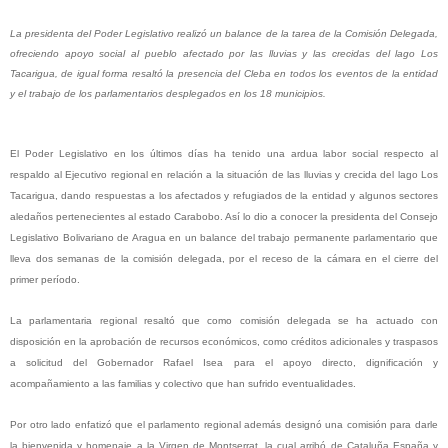
La presidenta del Poder Legislativo realizó un balance de la tarea de la Comisión Delegada,
ofreciendo apoyo social al pueblo afectado por las lluvias y las crecidas del lago Los
Tacarigua, de igual forma resaltó la presencia del Cleba en todos los eventos de la entidad
y el trabajo de los parlamentarios desplegados en los 18 municipios.
El Poder Legislativo en los últimos días ha tenido una ardua labor social respecto al
respaldo al Ejecutivo regional en relación a la situación de las lluvias y crecida del lago Los
Tacarigua, dando respuestas a los afectados y refugiados de la entidad y algunos sectores
aledaños pertenecientes al estado Carabobo. Así lo dio a conocer la presidenta del Consejo
Legislativo Bolivariano de Aragua en un balance del trabajo permanente parlamentario que
lleva dos semanas de la comisión delegada, por el receso de la cámara en el cierre del
primer período.
La parlamentaria regional resaltó que como comisión delegada se ha actuado con
disposición en la aprobación de recursos económicos, como créditos adicionales y traspasos
a solicitud del Gobernador Rafael Isea para el apoyo directo, dignificación y
acompañamiento a las familias y colectivo que han sufrido eventualidades.
Por otro lado enfatizó que el parlamento regional además designó una comisión para darle
la bienvenida y homenaje a la Virgen de Montserrat, la cual arribó de Cataluña España y