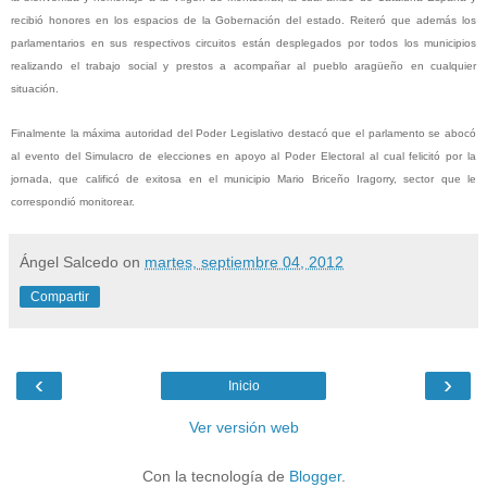
recibió honores en los espacios de la Gobernación del estado. Reiteró que además los
parlamentarios en sus respectivos circuitos están desplegados por todos los municipios
realizando el trabajo social y prestos a acompañar al pueblo aragüeño en cualquier
situación.
Finalmente la máxima autoridad del Poder Legislativo destacó que el parlamento se abocó
al evento del Simulacro de elecciones en apoyo al Poder Electoral al cual felicitó por la
jornada, que calificó de exitosa en el municipio Mario Briceño Iragorry, sector que le
correspondió monitorear.
Ángel Salcedo
on
martes, septiembre 04, 2012
Compartir
‹
›
Inicio
Ver versión web
Con la tecnología de
Blogger
.