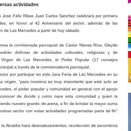
versas actividades
io José Félix Ribas Juan Carlos Sánchez celebrará por primera
des, en honor al 42 Aniversario del sector, además de las
gen de Las Mercedes a partir de hoy sábado.
ensa la comisionada parroquial de Castor Nieves Ríos, Gleyde
drán disfrutar de actividades culturales, religiosas y de
d Virgen de Las Mercedes, el Poder Popular (17 consejos
nicipal a través de la comisionaduría parroquial.
ctor por participar en esta 1era Feria de Las Mercedes en su
la virgen, “para nosotros es muy importante que este acto se
rcedes, el poder popular y comunidad en general con el apoyo
a conocer de donde y como nace esta comunidad y quien la
ndo nuestro granito de arena, a fin de brindar la mayor suma
opuloso sector con estas actividades programadas parta tal fin”
e la Alcaldía hará desmalezamientos, recolección de escombros