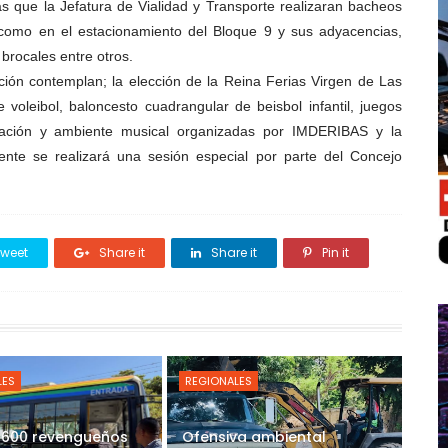
s que la Jefatura de Vialidad y Transporte realizaran bacheos
í como en el estacionamiento del Bloque 9 y sus adyacencias,
brocales entre otros.
ión contemplan; la elección de la Reina Ferias Virgen de Las
oleibol, baloncesto cuadrangular de beisbol infantil, juegos
animación y ambiente musical organizadas por IMDERIBAS y la
ente se realizará una sesión especial por parte del Concejo
weet
Share it
Share it
Pin it
LES
REGIONALES
 600 revengueños
Ofensiva ambiental