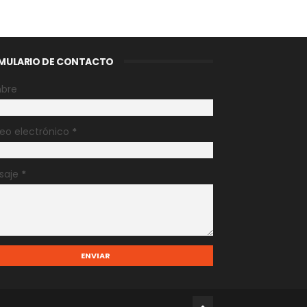
MULARIO DE CONTACTO
bre
eo electrónico
*
saje
*