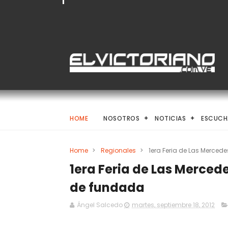
HOME
NOSOTROS
NOTICIAS
ESCUCH
Home
>
Regionales
>
1era Feria de Las Merced
1era Feria de Las Mercede
de fundada
Ángel Salcedo
martes, septiembre 18, 2012