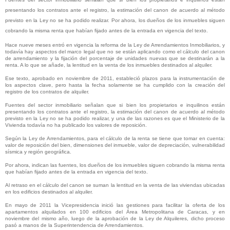
presentando los contratos ante el registro, la estimación del canon de acuerdo al método
previsto en la Ley no se ha podido realizar. Por ahora, los dueños de los inmuebles siguen
cobrando la misma renta que habían fijado antes de la entrada en vigencia del texto.
Hace nueve meses entró en vigencia la reforma de la Ley de Arrendamientos Inmobiliarios, y
todavía hay aspectos del marco legal que no se están aplicando como el cálculo del canon
de arrendamiento y la fijación del porcentaje de unidades nuevas que se destinarán a la
renta. A lo que se añade, la lentitud en la venta de los inmuebles destinados al alquiler.
Ese texto, aprobado en noviembre de 2011, estableció plazos para la instrumentación de
los aspectos clave, pero hasta la fecha solamente se ha cumplido con la creación del
registro de los contratos de alquiler.
Fuentes del sector inmobiliario señalan que si bien los propietarios e inquilinos están
presentando los contratos ante el registro, la estimación del canon de acuerdo al método
previsto en la Ley no se ha podido realizar, y una de las razones es que el Ministerio de la
Vivienda todavía no ha publicado los valores de reposición.
Según la Ley de Arrendamientos, para el cálculo de la renta se tiene que tomar en cuenta:
valor de reposición del bien, dimensiones del inmueble, valor de depreciación, vulnerabilidad
sísmica y región geográfica.
Por ahora, indican las fuentes, los dueños de los inmuebles siguen cobrando la misma renta
que habían fijado antes de la entrada en vigencia del texto.
Al retraso en el cálculo del canon se suman la lentitud en la venta de las viviendas ubicadas
en los edificios destinados al alquiler.
En mayo de 2011 la Vicepresidencia inició las gestiones para facilitar la oferta de los
apartamentos alquilados en 100 edificios del Área Metropolitana de Caracas, y en
noviembre del mismo año, luego de la aprobación de la Ley de Alquileres, dicho proceso
pasó a manos de la Superintendencia de Arrendamientos.