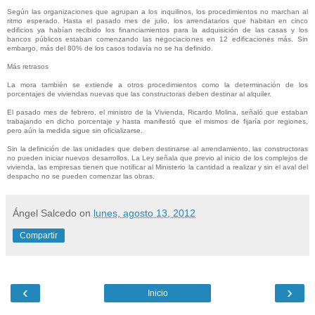
Según las organizaciones que agrupan a los inquilinos, los procedimientos no marchan al
ritmo esperado. Hasta el pasado mes de julio, los arrendatarios que habitan en cinco
edificios ya habían recibido los financiamientos para la adquisición de las casas y los
bancos públicos estaban comenzando las negociaciones en 12 edificaciones más. Sin
embargo, más del 80% de los casos todavía no se ha definido.
Más retrasos
La mora también se extiende a otros procedimientos como la determinación de los
porcentajes de viviendas nuevas que las constructoras deben destinar al alquiler.
El pasado mes de febrero, el ministro de la Vivienda, Ricardo Molina, señaló que estaban
trabajando en dicho porcentaje y hasta manifestó que el mismos de fijaría por regiones,
pero aún la medida sigue sin oficializarse.
Sin la definición de las unidades que deben destinarse al arrendamiento, las constructoras
no pueden iniciar nuevos desarrollos. La Ley señala que previo al inicio de los complejos de
vivienda, las empresas tienen que notificar al Ministerio la cantidad a realizar y sin el aval del
despacho no se pueden comenzar las obras.
Ángel Salcedo
on
lunes, agosto 13, 2012
Compartir
‹
›
Inicio